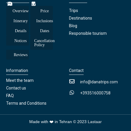
Trips
Overview
Price
Destinations
Itinerary
Inclusions
Blog
Details
Dates
Responsible tourism
Notices
Cancellation
Policy
Reviews
Information
Contact
Meet the team
info@danatrips.com
Contact us
+393516000758
FAQ
Terms and Conditions
Made with ❤️ in Tehran © 2023
Lastaar