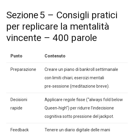
Sezione 5 – Consigli pratici
per replicare la mentalità
vincente – 400 parole
Punto
Contenuto
Preparazione
Creare un piano di bankroll settimanale
con limiti chiari; esercizi mentali
pre‑sessione (meditazione breve).
Decisioni
Applicare regole fisse (“always fold below
rapide
Queen‑high”) per ridurre l’indecisione
cognitiva sotto pressione del jackpot.
Feedback
Tenere un diario digitale delle mani