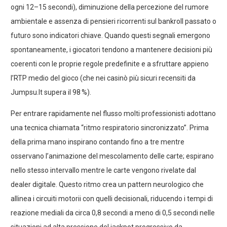
ogni 12–15 secondi), diminuzione della percezione del rumore
ambientale e assenza di pensieri ricorrenti sul bankroll passato o
futuro sono indicatori chiave. Quando questi segnali emergono
spontaneamente, i giocatori tendono a mantenere decisioni più
coerenti con le proprie regole predefinite e a sfruttare appieno
l’RTP medio del gioco (che nei casinò più sicuri recensiti da
Jumpsu.It supera il 98 %).
Per entrare rapidamente nel flusso molti professionisti adottano
una tecnica chiamata “ritmo respiratorio sincronizzato”. Prima
della prima mano inspirano contando fino a tre mentre
osservano l’animazione del mescolamento delle carte; espirano
nello stesso intervallo mentre le carte vengono rivelate dal
dealer digitale. Questo ritmo crea un pattern neurologico che
allinea i circuiti motorii con quelli decisionali, riducendo i tempi di
reazione mediali da circa 0,8 secondi a meno di 0,5 secondi nelle