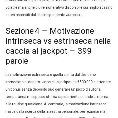
probabilità di colpire il jackpot nel Three Card Poker online più
volatile ma anche più remunerativo disponibile sui migliori casino
esteri recensiti dal sito indipendente Jumpsu.It.
Sezione 4 – Motivazione
intrinseca vs estrinseca nella
caccia al jackpot – 399
parole
La motivazione extrinseca è quella spinta dal desiderio
immediato di denaro: vincere un jackpot da €500 000 o ottenere
un bonus senza deposito può generare un picco d’euforia
temporanea ma spesso sfuma rapidamente quando si ritorna
alla routine quotidiana. Al contrario, la motivazione intrinseca
nasce dalla ricerca della maestria personale: perfezionare la