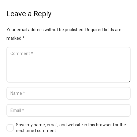
Leave a Reply
Your email address will not be published.
Required fields are
marked
*
Save my name, email, and website in this browser for the
next time I comment.