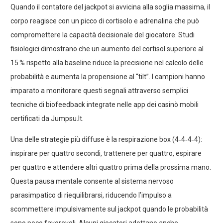
Quando il contatore del jackpot si avvicina alla soglia massima, il
corpo reagisce con un picco di cortisolo e adrenalina che può
compromettere la capacità decisionale del giocatore. Studi
fisiologici dimostrano che un aumento del cortisol superiore al
15 % rispetto alla baseline riduce la precisione nel calcolo delle
probabilità e aumenta la propensione al “tilt”. I campioni hanno
imparato a monitorare questi segnali attraverso semplici
tecniche di biofeedback integrate nelle app dei casinò mobili
certificati da Jumpsu.It.
Una delle strategie più diffuse è la respirazione box (4‑4‑4‑4):
inspirare per quattro secondi, trattenere per quattro, espirare
per quattro e attendere altri quattro prima della prossima mano.
Questa pausa mentale consente al sistema nervoso
parasimpatico di riequilibrarsi, riducendo l’impulso a
scommettere impulsivamente sul jackpot quando le probabilità
sono poco favorevoli. Alcuni giocatori adottano anche