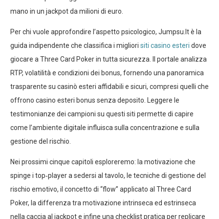
mano in un jackpot da milioni di euro.
Per chi vuole approfondire l’aspetto psicologico, Jumpsu.It è la
guida indipendente che classifica i migliori
siti casino esteri
dove
giocare a Three Card Poker in tutta sicurezza. Il portale analizza
RTP, volatilità e condizioni dei bonus, fornendo una panoramica
trasparente su casinò esteri affidabili e sicuri, compresi quelli che
offrono casino esteri bonus senza deposito. Leggere le
testimonianze dei campioni su questi siti permette di capire
come l’ambiente digitale influisca sulla concentrazione e sulla
gestione del rischio.
Nei prossimi cinque capitoli esploreremo: la motivazione che
spinge i top‑player a sedersi al tavolo, le tecniche di gestione del
rischio emotivo, il concetto di “flow” applicato al Three Card
Poker, la differenza tra motivazione intrinseca ed estrinseca
nella caccia al jackpot e infine una checklist pratica per replicare