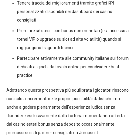
Tenere traccia dei miglioramenti tramite grafici KPI
personalizzati disponibili nei dashboard dei casinò
consigliati
Premiare sé stessi con bonus non monetari (es.: accesso a
tornei VIP o upgrade su slot ad alta volatilità) quando si
raggiungono traguardi tecnici
Partecipare attivamente alle community italiane sui forum
dedicati ai giochi da tavolo online per condividere best
practice
Adottando questa prospettiva più equilibrata i giocatori riescono
non solo a incrementare le proprie possibilità statistiche ma
anche a godere pienamente dell’esperienza ludica senza
dipendere esclusivamente dalla fortuna momentanea offerta
dai casino esteri bonus senza deposito occasionalmente
promossi sui siti partner consigliati da Jumpsu.It .