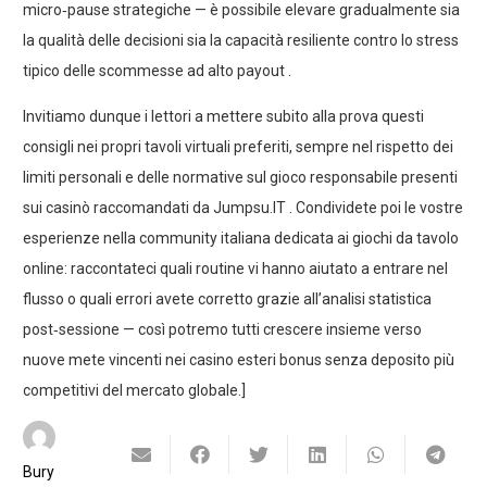
micro‑pause strategiche — è possibile elevare gradualmente sia
la qualità delle decisioni sia la capacità resiliente contro lo stress
tipico delle scommesse ad alto payout .
Invitiamo dunque i lettori a mettere subito alla prova questi
consigli nei propri tavoli virtuali preferiti, sempre nel rispetto dei
limiti personali e delle normative sul gioco responsabile presenti
sui casinò raccomandati da Jumpsu.IT . Condividete poi le vostre
esperienze nella community italiana dedicata ai giochi da tavolo
online: raccontateci quali routine vi hanno aiutato a entrare nel
flusso o quali errori avete corretto grazie all’analisi statistica
post‑sessione — così potremo tutti crescere insieme verso
nuove mete vincenti nei casino esteri bonus senza deposito più
competitivi del mercato globale.]
Bury