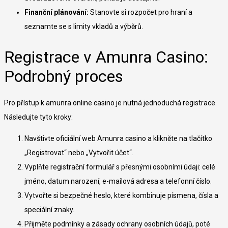
Finanční plánování:
Stanovte si rozpočet pro hraní a
seznamte se s limity vkladů a výběrů.
Registrace v Amunra Casino:
Podrobný proces
Pro přístup k amunra online casino je nutná jednoduchá registrace.
Následujte tyto kroky:
Navštivte oficiální web Amunra casino a klikněte na tlačítko
„Registrovat“ nebo „Vytvořit účet“.
Vyplňte registrační formulář s přesnými osobními údaji: celé
jméno, datum narození, e-mailová adresa a telefonní číslo.
Vytvořte si bezpečné heslo, které kombinuje písmena, čísla a
speciální znaky.
Přijměte podmínky a zásady ochrany osobních údajů, poté