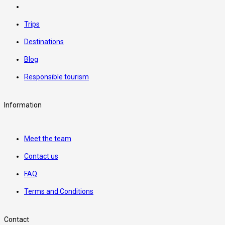
Trips
Destinations
Blog
Responsible tourism
Information
Meet the team
Contact us
FAQ
Terms and Conditions
Contact