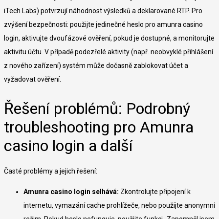
iTech Labs) potvrzují náhodnost výsledků a deklarované RTP. Pro
zvýšení bezpečnosti: použijte jedinečné heslo pro amunra casino
login, aktivujte dvoufázové ověření, pokud je dostupné, a monitorujte
aktivitu účtu. V případě podezřelé aktivity (např. neobvyklé přihlášení
z nového zařízení) systém může dočasně zablokovat účet a
vyžadovat ověření.
Řešení problémů: Podrobný
troubleshooting pro Amunra
casino login a další
Časté problémy a jejich řešení:
Amunra casino login selhává:
Zkontrolujte připojení k
internetu, vymazání cache prohlížeče, nebo použijte anonymní