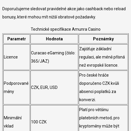
Doporučujeme sledovat pravidelné akce jako cashback nebo reload
bonusy, které mohou mít nižší obratové požadavky.
Technické specifikace Amunra Casino
Parametr
Hodnota
Poznámky
Zajišťuje základní
Curacao eGaming (číslo:
Licence
regulaci, ale méně přísná
365/JAZ)
než evropské licence.
Pro české hráče
Podporované
doporučeno CZK kvůli
CZK, EUR, USD
měny
absenci poplatků za
konverzi.
Platí pro většinu
Minimální
platebních metod; pro
100 CZK
vklad
kryptoměny může být