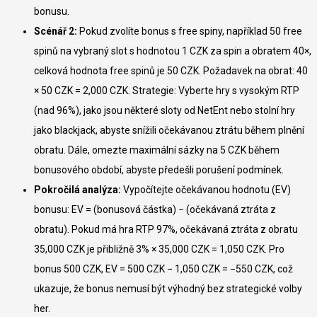
bonusu.
Scénář 2:
Pokud zvolíte bonus s free spiny, například 50 free
spinů na vybraný slot s hodnotou 1 CZK za spin a obratem 40×,
celková hodnota free spinů je 50 CZK. Požadavek na obrat: 40
× 50 CZK = 2,000 CZK. Strategie: Vyberte hry s vysokým RTP
(nad 96%), jako jsou některé sloty od NetEnt nebo stolní hry
jako blackjack, abyste snížili očekávanou ztrátu během plnění
obratu. Dále, omezte maximální sázky na 5 CZK během
bonusového období, abyste předešli porušení podmínek.
Pokročilá analýza:
Vypočítejte očekávanou hodnotu (EV)
bonusu: EV = (bonusová částka) − (očekávaná ztráta z
obratu). Pokud má hra RTP 97%, očekávaná ztráta z obratu
35,000 CZK je přibližně 3% × 35,000 CZK = 1,050 CZK. Pro
bonus 500 CZK, EV = 500 CZK − 1,050 CZK = −550 CZK, což
ukazuje, že bonus nemusí být výhodný bez strategické volby
her.