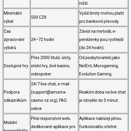
nižší.
Minimální
Vyšší limity mohou platit
500 CZK
výběr
pro bankovní převody.
Čas
Závisí na metodě; e-
zpracování
24–72 hodin
peněženky jsou rychlejší
výběrů
(do 24 hodin).
Přes 2000 titulů: sloty,
Od poskytovatelů jako
Dostupné hry
stolní hry, živé kasino,
NetEnt, Microgaming,
videopoker
Evolution Gaming.
24/7 live chat, e-mail
Podpora
(support@amunra-
Reakční doba na live chat
zákazníkům
casino-cz.org), FAQ
je obvykle do 5 minut.
sekce
Plně responzivní web,
Aplikace nabízejí plnou
Mobilní
dedikované aplikace pro
funkcionalitu včetně
kompatibilita