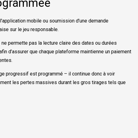
programmée
s l’application mobile ou soumission d’une demande
aise sur le jeu responsable.
ne permette pas la lecture claire des dates ou durées
 afin d’assurer que chaque plateforme maintienne un paiement
entes.
rage progressif est programmé – il continue donc à voir
amment les pertes massives durant les gros tirages tels que