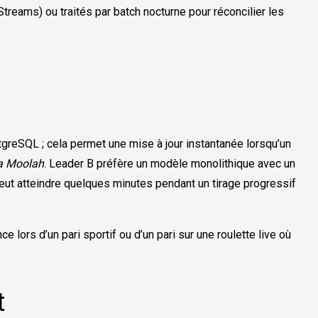
eams) ou traités par batch nocturne pour réconcilier les
reSQL ; cela permet une mise à jour instantanée lorsqu’un
 Moolah
. Leader B préfère un modèle monolithique avec un
peut atteindre quelques minutes pendant un tirage progressif
 lors d’un pari sportif ou d’un pari sur une roulette live où
t