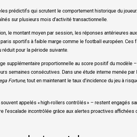
les prédictifs qui scrutent le comportement historique du joueur.
nés sur plusieurs mois d’activité transactionnelle.
on, le montant moyen par session, les réponses antérieures aux a
paris sportifs à faible marge comme le football européen. Ces fac
réduit pour la période suivante.
ge supplémentaire proportionnelle au score positif du modèle –
urs semaines consécutives. Dans une étude interne menée par L
ga Fortune
, tout en maintenant le taux d’incidence du jeu à risq
– souvent appelés « high‑rollers contrôlés » – restent engagés sans
ntre l’escalade incontrôlée grâce aux alertes proactives affiché