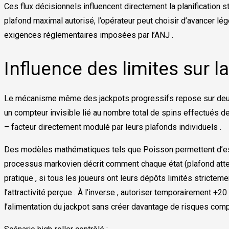
Ces flux décisionnels influencent directement la planification 
plafond maximal autorisé, l’opérateur peut choisir d’avancer l
exigences réglementaires imposées par l’ANJ .
Influence des limites sur 
Le mécanisme même des jackpots progressifs repose sur deux 
un compteur invisible lié au nombre total de spins effectués d
– facteur directement modulé par leurs plafonds individuels .
Des modèles mathématiques tels que Poisson permettent d’estim
processus markovien décrit comment chaque état (plafond atteint
pratique , si tous les joueurs ont leurs dépôts limités stricte
l’attractivité perçue . À l’inverse , autoriser temporairement
l’alimentation du jackpot sans créer davantage de risques comp