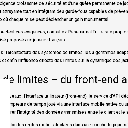
exigence croissante de sécurité et d’une quête permanente de jac
 et attrayante tout en intégrant des garde‑fous capables de préveni
no où chaque mise peut déclencher un gain monumental.
pectent ces exigences, consultez Reseaurural.Fr. Le site propos
isé proposé aux joueurs français.
s : l’architecture des systèmes de limites, les algorithmes adap
 et enfin l’influence directe des limites sur la dynamique des ja
de limites – du front‑end a
 niveaux : l’interface utilisateur (front‑end), le service d’API d
les compteurs de temps joué via une interface mobile native ou 
ssurer l’intégrité des données transmises entre le client et le s
quête selon les règles métier stockées dans une couche logique 