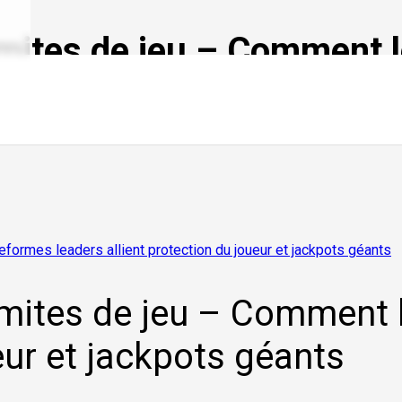
imites de jeu – Comment l
eur et jackpots géants
formes leaders allient protection du joueur et jackpots géants
imites de jeu – Comment 
eur et jackpots géants