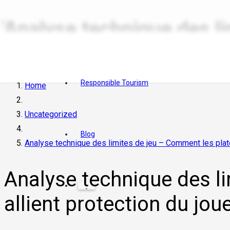
Analyse technique des l
allient protection du jou
Responsible Tourism
Home
Uncategorized
Blog
Analyse technique des limites de jeu – Comment les plate
Analyse technique des l
allient protection du jou