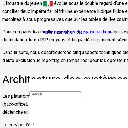
L’industrie du jeu en ligne évolue sous le double regard d’une 
concilier deux impératifs : offrir une expérience ludique fluide
machines à sous progressives que sur les tables de live casi
Pour comparer les meilleures offres de
casino en ligne
qui res
online zahraniční casino
de limitation, leurs RTP moyens et la qualité du paiement sécur
Dans la suite, nous décortiquerons cinq aspects techniques clé
d’auto‑exclusion, le reporting en temps réel pour les opérateurs
Architecture des systèmes 
Les plateformes modernes s’appuient sur une architecture à trois
(back‑office). Le front‑end présente les curseurs de dépôt ou 
déclenche un appel API REST ou GraphQL chiffré TLS 1.3 afin d’a
Le service d’API agit comme un orchestrateur : il valide la re