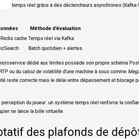
s en temps réel grâce à des déclencheurs asynchrones (Kafka Str
données
Méthode d’évaluation
Redis cache
Temps réel via Kafka
icSearch
Batch quotidien + alertes
microservice dédié aux limites possède son propre schéma Postg
x RTP ou du calcul de volatilité d’une machine à sous comme
Mega
idité reste correcte mais le délai entre dépassement et blocage 
perception du joueur : un système temps réel renforce la confiance
r ne lance la bille virtuelle.
tatif des plafonds de dépô