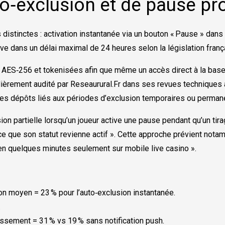
auto‑exclusion et de pause 
distinctes : activation instantanée via un bouton « Pause » dan
ve dans un délai maximal de 24 heures selon la législation franç
AES‑256 et tokenisées afin que même un accès direct à la base 
gulièrement audité par Reseaurural.Fr dans ses revues techniques
es dépôts liés aux périodes d’exclusion temporaires ou perman
sion partielle lorsqu’un joueur active une pause pendant qu’un ti
 ce que son statut revienne actif ». Cette approche prévient not
 en quelques minutes seulement sur mobile live casino ».
ion moyen = 23 % pour l’auto‑exclusion instantanée.
.
sement = 31 % vs 19 % sans notification push.