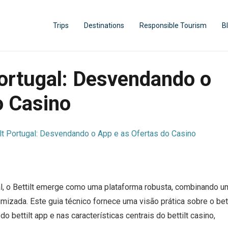
Trips
Destinations
Responsible Tourism
B
Portugal: Desvendando o
o Casino
ilt Portugal: Desvendando o App e as Ofertas do Casino
l, o Bettilt emerge como uma plataforma robusta, combinando u
izada. Este guia técnico fornece uma visão prática sobre o bett
o bettilt app e nas características centrais do bettilt casino,