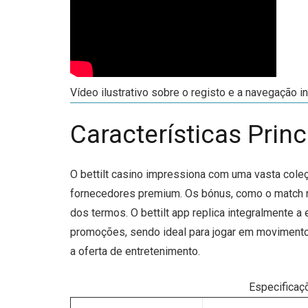
Vídeo ilustrativo sobre o registo e a navegação in
Características Princ
O bettilt casino impressiona com uma vasta coleçã
fornecedores premium. Os bónus, como o match no
dos termos. O bettilt app replica integralmente 
promoções, sendo ideal para jogar em movimento
a oferta de entretenimento.
Especificaçõ