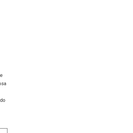
de
osa
ndo