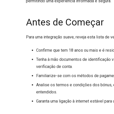
permitindo uma experiência informada e segura.
Antes de Começar
Para uma integração suave, reveja esta lista de ve
Confirme que tem 18 anos ou mais e é resid
Tenha à mão documentos de identificação v
verificação de conta.
Familiarize-se com os métodos de pagamen
Analise os termos e condições dos bónus, e
entendidos.
Garanta uma ligação à internet estável para 