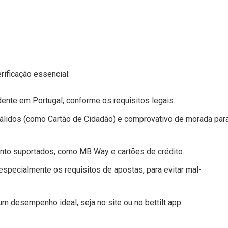
rificação essencial:
ente em Portugal, conforme os requisitos legais.
álidos (como Cartão de Cidadão) e comprovativo de morada par
to suportados, como MB Way e cartões de crédito.
specialmente os requisitos de apostas, para evitar mal-
um desempenho ideal, seja no site ou no bettilt app.