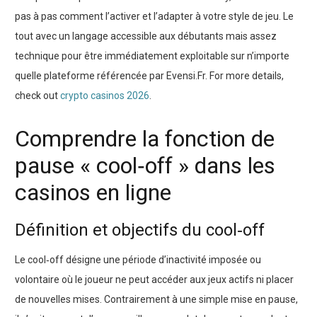
pas à pas comment l’activer et l’adapter à votre style de jeu. Le
tout avec un langage accessible aux débutants mais assez
technique pour être immédiatement exploitable sur n’importe
quelle plateforme référencée par Evensi.Fr. For more details,
check out
crypto casinos 2026
.
Comprendre la fonction de
pause « cool‑off » dans les
casinos en ligne
Définition et objectifs du cool‑off
Le cool‑off désigne une période d’inactivité imposée ou
volontaire où le joueur ne peut accéder aux jeux actifs ni placer
de nouvelles mises. Contrairement à une simple mise en pause,