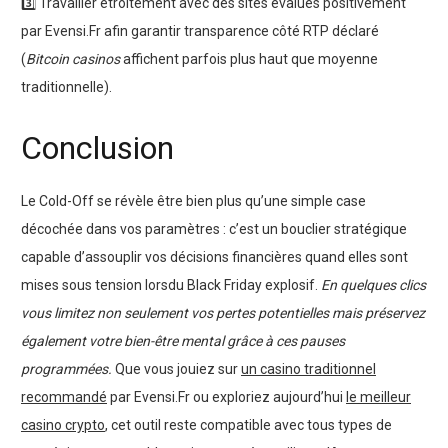
3️⃣ Travailler étroitement avec des sites évalués positivement
par Evensi.Fr afin garantir transparence côté RTP déclaré
(
Bitcoin casinos
affichent parfois plus haut que moyenne
traditionnelle).
Conclusion
Le Cold-Off se révèle être bien plus qu’une simple case
décochée dans vos paramètres : c’est un bouclier stratégique
capable d’assouplir vos décisions financières quand elles sont
mises sous tension lorsdu Black Friday explosif.
En quelques clics
vous limitez non seulement vos pertes potentielles mais préservez
également votre bien-être mental grâce à ces pauses
programmées.
Que vous jouiez sur
un casino traditionnel
recommandé
par Evensi.Fr ou exploriez aujourd’hui
le meilleur
casino crypto
, cet outil reste compatible avec tous types de