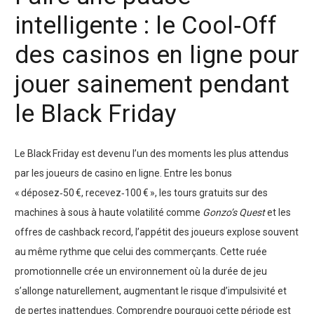
intelligente : le Cool‑Off
des casinos en ligne pour
jouer sainement pendant
le Black Friday
Le Black Friday est devenu l’un des moments les plus attendus
par les joueurs de casino en ligne. Entre les bonus
« déposez‑50 €, recevez‑100 € », les tours gratuits sur des
machines à sous à haute volatilité comme
Gonzo’s Quest
et les
offres de cashback record, l’appétit des joueurs explose souvent
au même rythme que celui des commerçants. Cette ruée
promotionnelle crée un environnement où la durée de jeu
s’allonge naturellement, augmentant le risque d’impulsivité et
de pertes inattendues. Comprendre pourquoi cette période est