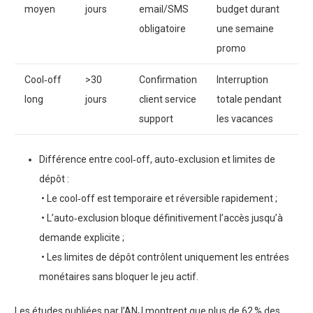
moyen
jours
email/SMS
budget durant
obligatoire
une semaine
promo
Cool‑off
>30
Confirmation
Interruption
long
jours
client service
totale pendant
support
les vacances
Différence entre cool‑off, auto‑exclusion et limites de
dépôt :
• Le cool‑off est temporaire et réversible rapidement ;
• L’auto‑exclusion bloque définitivement l’accès jusqu’à
demande explicite ;
• Les limites de dépôt contrôlent uniquement les entrées
monétaires sans bloquer le jeu actif.
Les études publiées par l’ANJ montrent que plus de 62 % des