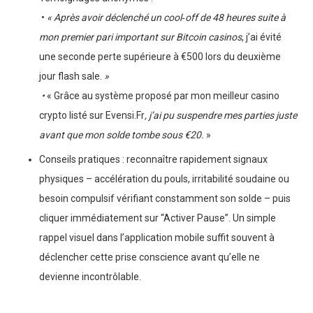
•
« Après avoir déclenché un cool‑off de 48 heures suite à
mon premier pari important sur Bitcoin casinos
, j’ai évité
une seconde perte supérieure à €500 lors du deuxième
jour flash sale.
»
•
« Grâce au système proposé par mon meilleur casino
crypto listé sur Evensi.Fr
, j’ai pu suspendre mes parties juste
avant que mon solde tombe sous €20.
»
Conseils pratiques : reconnaître rapidement signaux
physiques – accélération du pouls, irritabilité soudaine ou
besoin compulsif vérifiant constamment son solde – puis
cliquer immédiatement sur “Activer Pause”. Un simple
rappel visuel dans l’application mobile suffit souvent à
déclencher cette prise conscience avant qu’elle ne
devienne incontrôlable.