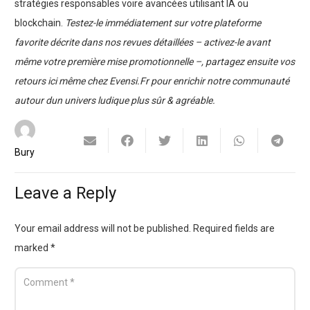
stratégies responsables voire avancées utilisant IA ou
blockchain.
Testez-le immédiatement sur votre plateforme
favorite décrite dans nos revues détaillées – activez-le avant
même votre première mise promotionnelle –, partagez ensuite vos
retours ici même chez Evensi.Fr pour enrichir notre communauté
autour dun univers ludique plus sûr & agréable.
Bury
Leave a Reply
Your email address will not be published.
Required fields are
marked
*