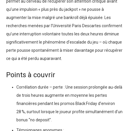
permet au cerveau de récupérer son attention critique avant
qu’une impulsion « plus près du jackpot » ne pousse à
augmenter la mise malgré une bankroll déjà épuisée. Les
recherches menées par l’Université Paris Descartes confirment
qu’une interruption volontaire toutes les deux heures diminue
significativement le phénomène d’escalade du jeu – où chaque
perte pousse spontanément à miser davantage pour récupérer
ce qui a été perdu auparavant.
Points à couvrir
Corrélation durée – perte : Une session prolongée au-delà
de trois heures augmente en moyenne les pertes
financières pendant les promos Black Friday d’environ
28 %, surtout lorsque le joueur profite simultanément d’un
bonus “no deposit”.
Témoignages anonymes :