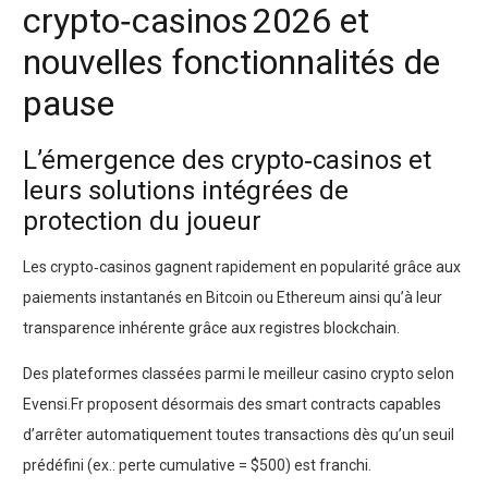
crypto‑casinos 2026 et
nouvelles fonctionnalités de
pause
L’émergence des crypto‐casinos et
leurs solutions intégrées de
protection du joueur
Les crypto‐casinos gagnent rapidement en popularité grâce aux
paiements instantanés en Bitcoin ou Ethereum ainsi qu’à leur
transparence inhérente grâce aux registres blockchain.
Des plateformes classées parmi le meilleur casino crypto selon
Evensi.Fr proposent désormais des smart contracts capables
d’arrêter automatiquement toutes transactions dès qu’un seuil
prédéfini (ex.: perte cumulative = $500) est franchi.