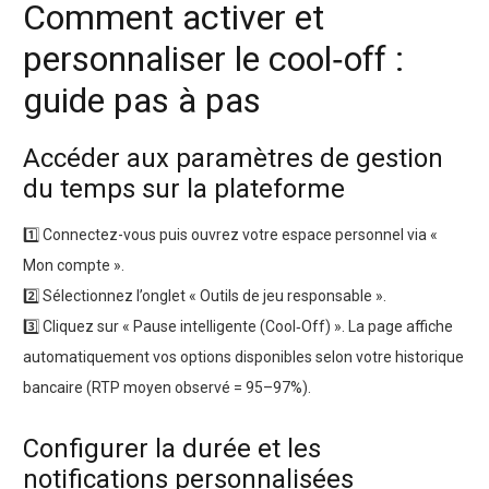
Comment activer et
personnaliser le cool‑off :
guide pas à pas
Accéder aux paramètres de gestion
du temps sur la plateforme
1️⃣ Connectez-vous puis ouvrez votre espace personnel via «
Mon compte ».
2️⃣ Sélectionnez l’onglet « Outils de jeu responsable ».
3️⃣ Cliquez sur « Pause intelligente (Cool‑Off) ». La page affiche
automatiquement vos options disponibles selon votre historique
bancaire (RTP moyen observé = 95–97%).
Configurer la durée et les
notifications personnalisées