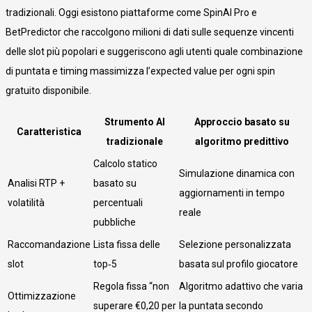
tradizionali. Oggi esistono piattaforme come SpinAI Pro e
BetPredictor che raccolgono milioni di dati sulle sequenze vincenti
delle slot più popolari e suggeriscono agli utenti quale combinazione
di puntata e timing massimizza l’expected value per ogni spin
gratuito disponibile.
Strumento AI
Approccio basato su
Caratteristica
tradizionale
algoritmo predittivo
Calcolo statico
Simulazione dinamica con
Analisi RTP +
basato su
aggiornamenti in tempo
volatilità
percentuali
reale
pubbliche
Raccomandazione
Lista fissa delle
Selezione personalizzata
slot
top‑5
basata sul profilo giocatore
Regola fissa “non
Algoritmo adattivo che varia
Ottimizzazione
superare €0,20 per
la puntata secondo