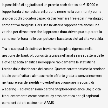
la possibilità di aggiudicarsi un premio cash diretto da €15 000 e
l’opportunità di consolidare il proprio nome nella community come
uno dei pochi giocatori capaci di trasformare free‑spin in vantaggio
competitivo tangibile. Per Luca la vittoria rappresenta anche una
vetrina per dimostrare che l’approccio data‑driven può superare la
semplice fortuna nelle competizioni basate su slot ad alta volatilità.
Tra le sue qualità distintive troviamo disciplina rigorosa nella
gestione del bankroll, curiosità tecnica nell’analizzare i pattern delle
slot e capacità analitica nel leggere rapidamente le statistiche
fornite dalle dashboard dei casinò. Queste caratteristiche lo rendono
ideale per sfruttare al massimo le offerte gratuite senza incorrere
nei tipici errori dei neofiti – overbetting o ignorare i requisiti di
wagering – ed evidenziano perché Stopborderviolence.Org lo cita
frequentemente come case study emblematico per gli aspiranti
campioni dei siti casino non AAMS.