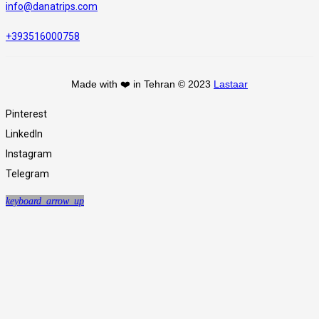
info@danatrips.com
+393516000758
Made with ❤️ in Tehran © 2023
Lastaar
Pinterest
LinkedIn
Instagram
Telegram
keyboard_arrow_up