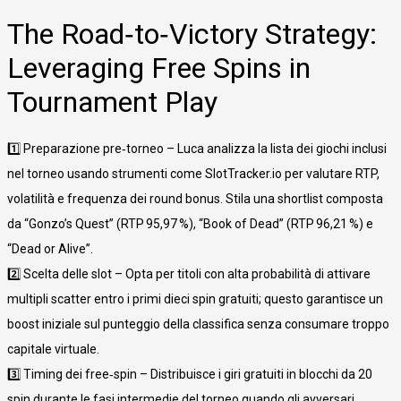
The Road‑to‑Victory Strategy:
Leveraging Free Spins in
Tournament Play
1️⃣ Preparazione pre‑torneo – Luca analizza la lista dei giochi inclusi
nel torneo usando strumenti come SlotTracker.io per valutare RTP,
volatilità e frequenza dei round bonus. Stila una shortlist composta
da “Gonzo’s Quest” (RTP 95,97 %), “Book of Dead” (RTP 96,21 %) e
“Dead or Alive”.
2️⃣ Scelta delle slot – Opta per titoli con alta probabilità di attivare
multipli scatter entro i primi dieci spin gratuiti; questo garantisce un
boost iniziale sul punteggio della classifica senza consumare troppo
capitale virtuale.
3️⃣ Timing dei free‑spin – Distribuisce i giri gratuiti in blocchi da 20
spin durante le fasi intermedie del torneo quando gli avversari