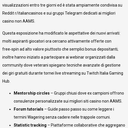
visualizzazioni entro tre giorni ed è stata ampiamente condivisa su
Reddit r/italiancasinos e sui gruppi Telegram dedicati ai migliori
casino non AAMS.
Questa esposizione ha modificato le aspettative dei nuovi arrivati:
molti aspiranti giocatori ora cercano attivamente offerte con
free‑spin ad alto valore piuttosto che semplici bonus depositanti;
inoltre hanno iniziato a partecipare ai webinar organizzati dalla
community dove veterani spiegano tecniche avanzate di gestione
dei giri gratuiti durante tornei live streaming su Twitch Italia Gaming
Hub.
Mentorship circles
– Gruppi chiusi dove ex campioni offrono
consulenze personalizzate sui migliori siti casino non AAMS.
Forum tutorials
– Guide passo passo su come leggere i
termini Wagering senza cadere nelle trappole comuni.
Statistic tracking
– Piattaforme collaborative che aggregano