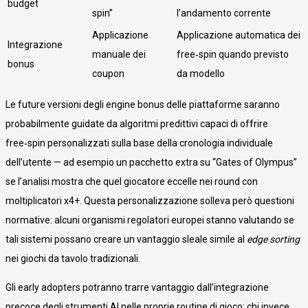
budget
spin”
l’andamento corrente
Applicazione
Applicazione automatica dei
Integrazione
manuale dei
free‑spin quando previsto
bonus
coupon
da modello
Le future versioni degli engine bonus delle piattaforme saranno
probabilmente guidate da algoritmi predittivi capaci di offrire
free‑spin personalizzati sulla base della cronologia individuale
dell’utente — ad esempio un pacchetto extra su “Gates of Olympus”
se l’analisi mostra che quel giocatore eccelle nei round con
moltiplicatori x4+. Questa personalizzazione solleva però questioni
normative: alcuni organismi regolatori europei stanno valutando se
tali sistemi possano creare un vantaggio sleale simile al
edge sorting
nei giochi da tavolo tradizionali.
Gli early adopters potranno trarre vantaggio dall’integrazione
precoce degli strumenti AI nelle proprie routine di gioco; chi invece