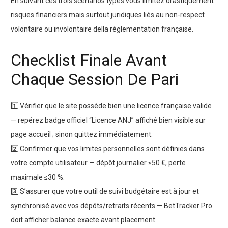
En suivant ces trois scénarios types vous limitez drastiquement
risques financiers mais surtout juridiques liés au non-respect
volontaire ou involontaire della réglementation française.
Checklist Finale Avant
Chaque Session De Pari
1️⃣ Vérifier que le site possède bien une licence française valide
— repérez badge officiel “Licence ANJ” affiché bien visible sur
page accueil ; sinon quittez immédiatement.
2️⃣ Confirmer que vos limites personnelles sont définies dans
votre compte utilisateur — dépôt journalier ≤50 €, perte
maximale ≤30 %.
3️⃣ S’assurer que votre outil de suivi budgétaire est à jour et
synchronisé avec vos dépôts/retraits récents — BetTracker Pro
doit afficher balance exacte avant placement.