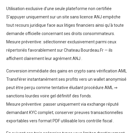
Utilisation exclusive d’une seule plateforme non certifiée
S’appuyer uniquement sur un site sans licence ANJ empêche
tout recours juridique face aux litiges financiers ainsi qu’à toute
demande officielle concernant ses droits consommateurs.
Mesure préventive : sélectionner exclusivement parmi ceux
répertoriés favorablement sur Chateau Bourdeau.Fr — ils
affichent clairement leur agrément ANJ .
Conversion immédiate des gains en crypto sans vérification AML
Transférer instantanément ses profits vers un wallet anonymisé
peut être perçu comme tentative éludant procédure AML ⇒
sanctions lourdes voire gel définitif des fonds.
Mesure préventive : passer uniquement via exchange réputé
demandant KYC complet; conserver preuves transactionnelles
exportables vers format PDF utilisable lors contrôle fiscal .