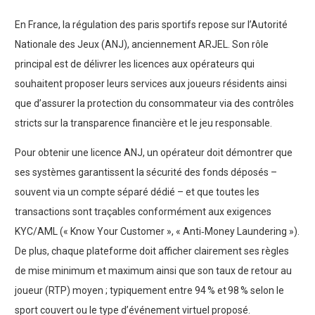
En France, la régulation des paris sportifs repose sur l’Autorité
Nationale des Jeux (ANJ), anciennement ARJEL. Son rôle
principal est de délivrer les licences aux opérateurs qui
souhaitent proposer leurs services aux joueurs résidents ainsi
que d’assurer la protection du consommateur via des contrôles
stricts sur la transparence financière et le jeu responsable.
Pour obtenir une licence ANJ, un opérateur doit démontrer que
ses systèmes garantissent la sécurité des fonds déposés –
souvent via un compte séparé dédié – et que toutes les
transactions sont traçables conformément aux exigences
KYC/AML (« Know Your Customer », « Anti‑Money Laundering »).
De plus, chaque plateforme doit afficher clairement ses règles
de mise minimum et maximum ainsi que son taux de retour au
joueur (RTP) moyen ; typiquement entre 94 % et 98 % selon le
sport couvert ou le type d’événement virtuel proposé.