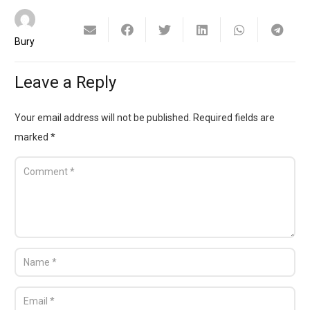
Bury
Leave a Reply
Your email address will not be published.
Required fields are
marked
*