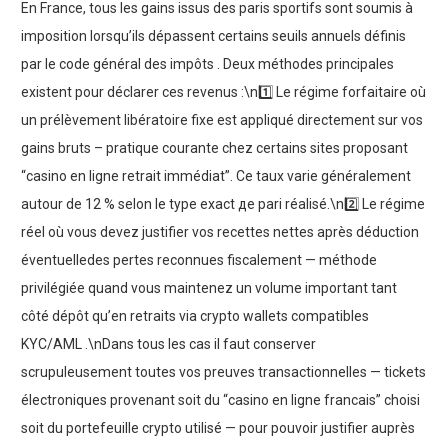
En France, tous les gains issus des paris sportifs sont soumis à
imposition lorsqu’ils dépassent certains seuils annuels définis
par le code général des impôts . Deux méthodes principales
existent pour déclarer ces revenus :\n1️⃣ Le régime forfaitaire où
un prélèvement libératoire fixe est appliqué directement sur vos
gains bruts – pratique courante chez certains sites proposant
“casino en ligne retrait immédiat”. Ce taux varie généralement
autour de 12 % selon le type exact де pari réalisé.\n2️⃣ Le régime
réel où vous devez justifier vos recettes nettes après déduction
éventuelle​des pertes reconnues fiscalement​ — méthode
privilégiée quand vous maintenez un volume important tant
côté dépôt qu’en retraits via crypto wallets compatibles
KYC/AML .\nDans tous les cas il faut conserver
scrupuleusement toutes vos preuves transactionnelles — tickets
électroniques provenant soit du “casino en ligne francais” choisi
soit du portefeuille crypto utilisé — pour pouvoir justifier auprès