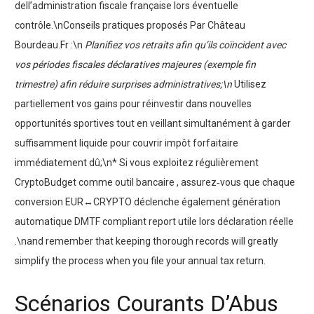
dell’administration fiscale française lors éventuelle
contrôle.\nConseils pratiques proposés Par Château
Bourdeau.Fr :\n
Planifiez vos retraits afin qu’ils coïncident avec
vos périodes fiscales déclaratives majeures (exemple fin
trimestre) afin réduire surprises administratives;\n
Utilisez
partiellement vos gains pour réinvestir dans nouvelles
opportunités sportives tout en veillant simultanément à garder
suffisamment liquide pour couvrir impôt forfaitaire
immédiatement dû;\n* Si vous exploitez régulièrement
CryptoBudget comme outil bancaire , assurez‑vous que chaque
conversion EUR↔️CRYPTO déclenche également génération
automatique DMTF compliant report utile lors déclaration réelle
.\nand remember that keeping thorough records will greatly
simplify the process when you file your annual tax return.
Scénarios Courants D’Abus