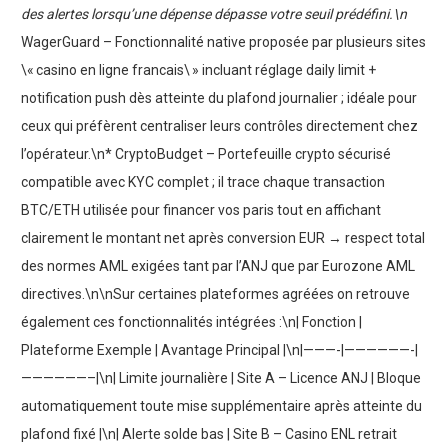
des alertes lorsqu’une dépense dépasse votre seuil prédéfini.\n
WagerGuard – Fonctionnalité native proposée par plusieurs sites
\« casino en ligne francais\ » incluant réglage daily limit +
notification push dès atteinte du plafond journalier ; idéale pour
ceux qui préfèrent centraliser leurs contrôles directement chez
l’opérateur.\n* CryptoBudget – Portefeuille crypto sécurisé
compatible avec KYC complet ; il trace chaque transaction
BTC/ETH utilisée pour financer vos paris tout en affichant
clairement le montant net après conversion EUR → respect total
des normes AML exigées tant par l’ANJ que par Eurozone AML
directives.\n\nSur certaines plateformes agréées on retrouve
également ces fonctionnalités intégrées :\n| Fonction |
Plateforme Exemple | Avantage Principal |\n|———-|——————-|
——————–|\n| Limite journalière | Site A – Licence ANJ | Bloque
automatiquement toute mise supplémentaire après atteinte du
plafond fixé |\n| Alerte solde bas | Site B – Casino ENL retrait