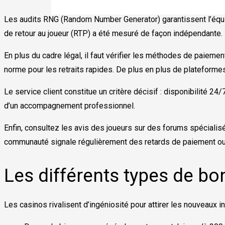
Les audits RNG (Random Number Generator) garantissent l’équité
de retour au joueur (RTP) a été mesuré de façon indépendante.
En plus du cadre légal, il faut vérifier les méthodes de paieme
norme pour les retraits rapides. De plus en plus de plateform
Le service client constitue un critère décisif : disponibilité 2
d’un accompagnement professionnel.
Enfin, consultez les avis des joueurs sur des forums spécialisés
communauté signale régulièrement des retards de paiement ou 
Les différents types de b
Les casinos rivalisent d’ingéniosité pour attirer les nouveaux i