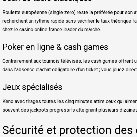
Roulette européenne (single zero) reste la préférée pour son av
recherchent un rythme rapide sans sacrifier le taux théorique 
chez le casino online france leader du marché.
Poker en ligne & cash games
Contrairement aux tournois télévisés, les cash games offrent u
dans l’absence d’achat obligatoire d’un ticket ; vous jouez direc
Jeux spécialisés
Keno avec tirages toutes les cinq minutes attire ceux qui aime
souvent des jackpots progressifs atteignant plusieurs dizaine
Sécurité et protection de