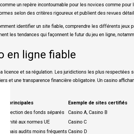
 comme un repère incontournable pour les novices comme pour les
mes selon des critères rigoureux et publient des revues détaillée
omment identifier un site fiable, comprendre les différents jeux
les tendances qui façonnent le futur du jeu en ligne, notamment l
 en ligne fiable
a licence et sa régulation. Les juridictions les plus respectées 
ers et une transparence financière obligatoire. Un casino affich
ces principales
Exemple de sites certifiés
, protection des fonds séparés
Casino A, Casino B
conformité aux normes UE
Casino C
fiée mais audits moins fréquents
Casino D