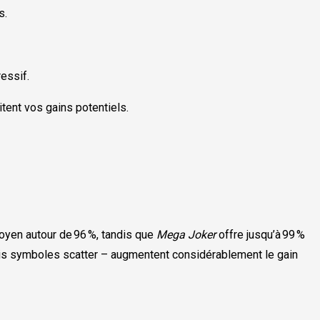
s.
essif.
tent vos gains potentiels.
yen autour de 96 %, tandis que
Mega Joker
offre jusqu’à 99 %
rois symboles scatter – augmentent considérablement le gain