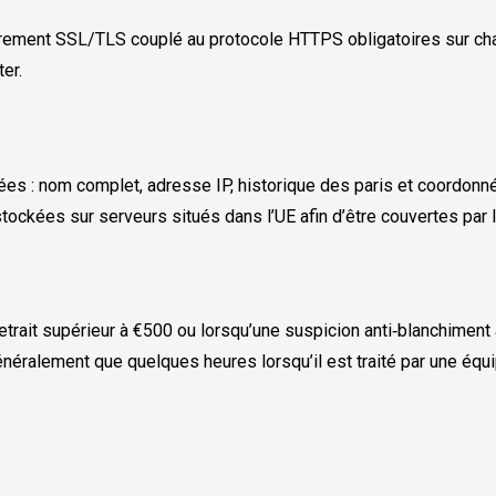
frement SSL/TLS couplé au protocole HTTPS obligatoires sur chaq
er.
ées : nom complet, adresse IP, historique des paris et coordon
ockées sur serveurs situés dans l’UE afin d’être couvertes par 
rait supérieur à €500 ou lorsqu’une suspicion anti‑blanchiment ap
généralement que quelques heures lorsqu’il est traité par une équ