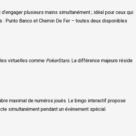
et d’engager plusieurs mains simultanément ; idéal pour ceux qui
res : Punto Banco et Chemin De Fer – toutes deux disponibles
alles virtuelles comme
PokerStars
. La différence majeure réside
ombre maximal de numéros joués. Le bingo interactif propose
necte simultanément pendant un événement spécial.