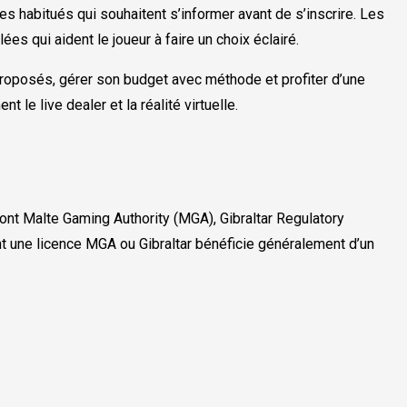
 habitués qui souhaitent s’informer avant de s’inscrire. Les
s qui aident le joueur à faire un choix éclairé.
 proposés, gérer son budget avec méthode et profiter d’une
e live dealer et la réalité virtuelle.
sont Malte Gaming Authority (MGA), Gibraltar Regulatory
ant une licence MGA ou Gibraltar bénéficie généralement d’un