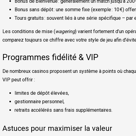
Bonus de bienvenue : généralement un match jusqu’à 200
Bonus sans dépôt : une somme fixe (exemple : 10 €) offert
Tours gratuits : souvent liés à une série spécifique – pa
Les conditions de mise (
wagering
) varient fortement d’un opéra
comparez toujours ce chiffre avec votre style de jeu afin d’évite
Programmes fidélité & VIP
De nombreux casinos proposent un système à points où chaque 
VIP peut offrir :
limites de dépôt élevées,
gestionnaire personnel,
retraits accélérés sans frais supplémentaires.
Astuces pour maximiser la valeur