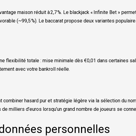
antage maison réduit à 2,7 %. Le blackjack « Infinite Bet » perm
favorable (~99,5 %). Le baccarat propose deux variantes populai
ne flexibilité totale : mise minimale dès €0,01 dans certaines s
tement avec votre bankroll réelle.
nt combiner hasard pur et stratégie légère via la sélection du n
s de milliers d’euros lorsqu’un grand nombre de joueurs se con
s données personnelles