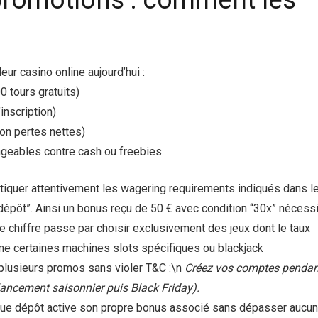
ur casino online aujourd’hui :
0 tours gratuits)
inscription)
n pertes nettes)
ngeables contre cash ou freebies
rtiquer attentivement les wagering requirements indiqués dans l
pôt”. Ainsi un bonus reçu de 50 € avec condition “30x” nécess
 chiffre passe par choisir exclusivement des jeux dont le taux
me certaines machines slots spécifiques ou blackjack
plusieurs promos sans violer T&C :\n
Créez vos comptes pendan
ancement saisonnier puis Black Friday).
aque dépôt active son propre bonus associé sans dépasser aucu