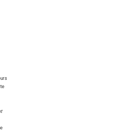
eurs
ite
t
ne