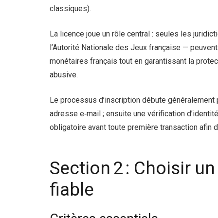
classiques).
La licence joue un rôle central : seules les juri
l’Autorité Nationale des Jeux française — peuvent
monétaires français tout en garantissant la protect
abusive.
Le processus d’inscription débute généralement 
adresse e‑mail ; ensuite une vérification d’identit
obligatoire avant toute première transaction afin
Section 2 : Choisir u
fiable