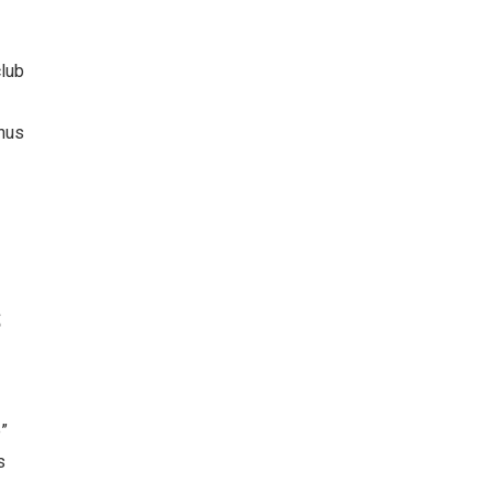
club
onus
s
”
s