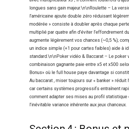
longues sans gain majeur.\n\nRoulette – La vers
l’américaine ajoute double zéro réduisant légèrem
modérée » consiste à doubler après chaque perte 
multiplié par quatre afin d’éviter l’effondrement d
augmente légèrement vos chances (~0,5 %); comp
un indice simple (+1 pour cartes faibles) aide à 
standard.\n\nPoker vidéo & Baccarat – Le poker 
combinaison gagnante paie entre x5 et x500 selon
Bonus» où le full house paye davantage si constit
Au baccarat , miser toujours sur « banker » réduit
car certains systèmes progressifs entraînent rap
comment adapter ses mises au profil statistique 
l’inévitable variance inhérente aux jeux chanceux.
Section 4 : Bonus et