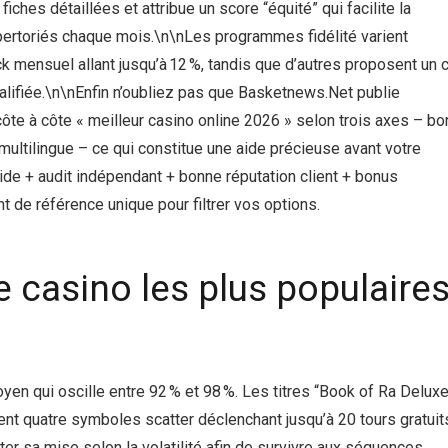
hes détaillées et attribue un score “équité” qui facilite la
pertoriés chaque mois.\n\nLes programmes fidélité varient
k mensuel allant jusqu’à 12 %, tandis que d’autres proposent un 
lifiée.\n\nEnfin n’oubliez pas que Basketnews.Net publie
te à côte « meilleur casino online 2026 » selon trois axes – b
t multilingue – ce qui constitue une aide précieuse avant votre
lide + audit indépendant + bonne réputation client + bonus
 de référence unique pour filtrer vos options.
de casino les plus populaire
en qui oscille entre 92 % et 98 %. Les titres “Book of Ra Deluxe
ent quatre symboles scatter déclenchant jusqu’à 20 tours gratuit
uster sa mise selon la volatilité afin de survivre aux séquences