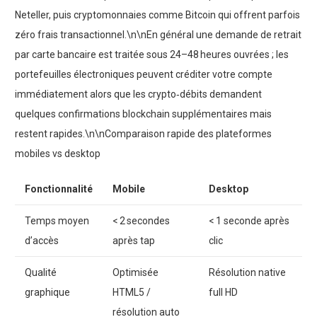
Neteller, puis cryptomonnaies comme Bitcoin qui offrent parfois
zéro frais transactionnel.\n\nEn général une demande de retrait
par carte bancaire est traitée sous 24–48 heures ouvrées ; les
portefeuilles électroniques peuvent créditer votre compte
immédiatement alors que les crypto‑débits demandent
quelques confirmations blockchain supplémentaires mais
restent rapides.\n\nComparaison rapide des plateformes
mobiles vs desktop
Fonctionnalité
Mobile
Desktop
Temps moyen
< 2 secondes
< 1 seconde après
d’accès
après tap
clic
Qualité
Optimisée
Résolution native
graphique
HTML5 /
full HD
résolution auto