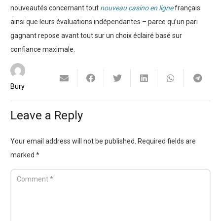
nouveautés concernant tout
nouveau casino en ligne
français
ainsi que leurs évaluations indépendantes – parce qu’un pari
gagnant repose avant tout sur un choix éclairé basé sur
confiance maximale.​
Bury
Leave a Reply
Your email address will not be published.
Required fields are
marked
*