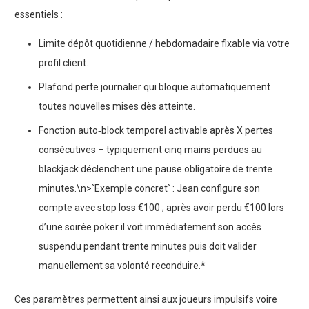
essentiels :
Limite dépôt quotidienne / hebdomadaire fixable via votre
profil client.
Plafond perte journalier qui bloque automatiquement
toutes nouvelles mises dès atteinte.
Fonction auto‑block temporel activable après X pertes
consécutives – typiquement cinq mains perdues au
blackjack déclenchent une pause obligatoire de trente
minutes.\n>`Exemple concret` : Jean configure son
compte avec stop loss €100 ; après avoir perdu €100 lors
d’une soirée poker il voit immédiatement son accès
suspendu pendant trente minutes puis doit valider
manuellement sa volonté reconduire.*
Ces paramètres permettent ainsi aux joueurs impulsifs voire