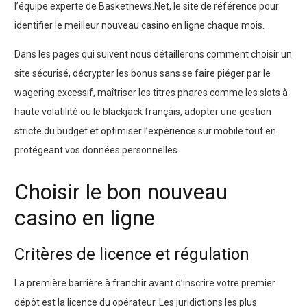
l’équipe experte de Basketnews.Net, le site de référence pour
identifier le meilleur nouveau casino en ligne chaque mois.
Dans les pages qui suivent nous détaillerons comment choisir un
site sécurisé, décrypter les bonus sans se faire piéger par le
wagering excessif, maîtriser les titres phares comme les slots à
haute volatilité ou le blackjack français, adopter une gestion
stricte du budget et optimiser l’expérience sur mobile tout en
protégeant vos données personnelles.
Choisir le bon nouveau
casino en ligne
Critères de licence et régulation
La première barrière à franchir avant d’inscrire votre premier
dépôt est la licence du opérateur. Les juridictions les plus