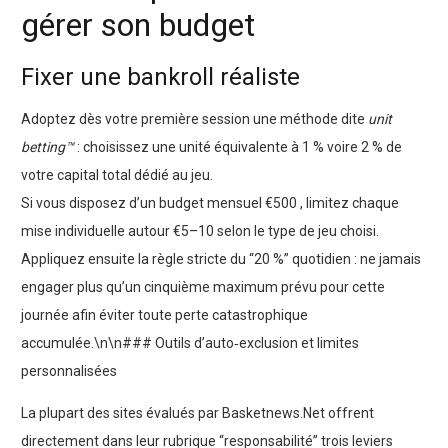
gérer son budget
Fixer une bankroll réaliste
Adoptez dès votre première session une méthode dite
unit
betting™
: choisissez une unité équivalente à 1 % voire 2 % de
votre capital total dédié au jeu.
Si vous disposez d’un budget mensuel €500 , limitez chaque
mise individuelle autour €5–10 selon le type de jeu choisi.
Appliquez ensuite la règle stricte du “20 %” quotidien : ne jamais
engager plus qu’un cinquième maximum prévu pour cette
journée afin éviter toute perte catastrophique
accumulée.\n\n### Outils d’auto‑exclusion et limites
personnalisées
La plupart des sites évalués par Basketnews.Net offrent
directement dans leur rubrique “responsabilité” trois leviers