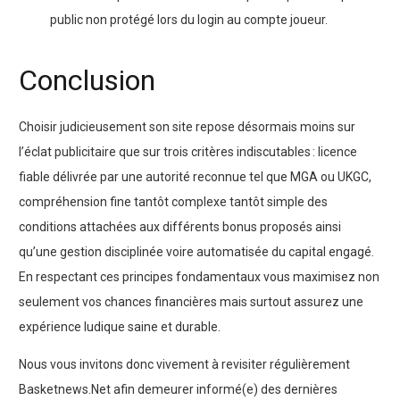
public non protégé lors du login au compte joueur.
Conclusion
Choisir judicieusement son site repose désormais moins sur
l’éclat publicitaire que sur trois critères indiscutables : licence
fiable délivrée par une autorité reconnue tel que MGA ou UKGC,
compréhension fine tantôt complexe tantôt simple des
conditions attachées aux différents bonus proposés ainsi
qu’une gestion disciplinée voire automatisée du capital engagé.​
En respectant ces principes fondamentaux vous maximisez non
seulement vos chances financières mais surtout assurez une
expérience ludique saine et durable.​
Nous vous invitons donc vivement à revisiter régulièrement
Basketnews.Net afin demeurer informé(e) des dernières