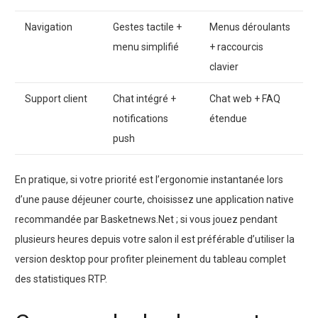
Navigation
Gestes tactile +
Menus déroulants
menu simplifié
+ raccourcis
clavier
Support client
Chat intégré +
Chat web + FAQ
notifications
étendue
push
En pratique, si votre priorité est l’ergonomie instantanée lors
d’une pause déjeuner courte, choisissez une application native
recommandée par Basketnews.Net ; si vous jouez pendant
plusieurs heures depuis votre salon il est préférable d’utiliser la
version desktop pour profiter pleinement du tableau complet
des statistiques RTP.