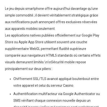
Le jeu depuis smartphone offre aujourd’hui davantage qu’une
simple commodité ; il devient véritablement stratégique grâce
aux notifications push annonçant offres exclusives réservées
aux appareils mobiles seulement.
Les applications natives publiées officiellement sur Google Play
Store ou Apple App Store utilisent souvent une couche
supplémentaire WebGL permettant fluidité supérieure
comparée aux navigateurs HTML5 standards où certains effets
visuels demeurent limités.\n\nSécurité mobile repose
principalement sur deux piliers :
Chiffrement SSL/TLS avancé appliqué bout­en­bout entre
votre appareil et celui du serveur Casino.
Authentification multifacteur via Google Authenticator ou
SMS vérifiant chaque connexion nouvelle depuis un