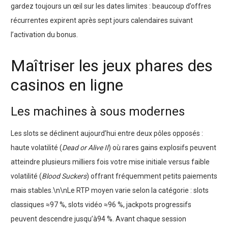
gardez toujours un œil sur les dates limites : beaucoup d’offres
récurrentes expirent après sept jours calendaires suivant
l’activation du bonus.
Maîtriser les jeux phares des
casinos en ligne
Les machines à sous modernes
Les slots se déclinent aujourd’hui entre deux pôles opposés :
haute volatilité (
Dead or Alive II
) où rares gains explosifs peuvent
atteindre plusieurs milliers fois votre mise initiale versus faible
volatilité (
Blood Suckers
) offrant fréquemment petits paiements
mais stables.\n\nLe RTP moyen varie selon la catégorie : slots
classiques ≈97 %, slots vidéo ≈96 %, jackpots progressifs
peuvent descendre jusqu’à94 %. Avant chaque session