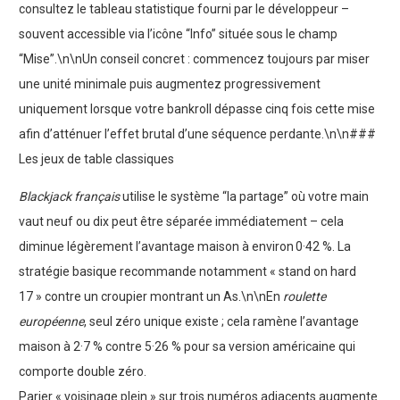
consultez le tableau statistique fourni par le développeur –
souvent accessible via l’icône “Info” située sous le champ
“Mise”.\n\nUn conseil concret : commencez toujours par miser
une unité minimale puis augmentez progressivement
uniquement lorsque votre bankroll dépasse cinq fois cette mise
afin d’atténuer l’effet brutal d’une séquence perdante.\n\n###
Les jeux de table classiques
Blackjack français
utilise le système “la partage” où votre main
vaut neuf ou dix peut être séparée immédiatement – cela
diminue légèrement l’avantage maison à environ 0·42 %. La
stratégie basique recommande notamment « stand on hard
17 » contre un croupier montrant un As.\n\nEn
roulette
européenne
, seul zéro unique existe ; cela ramène l’avantage
maison à 2·7 % contre 5·26 % pour sa version américaine qui
comporte double zéro.
Parier « voisinage plein » sur trois numéros adjacents augmente