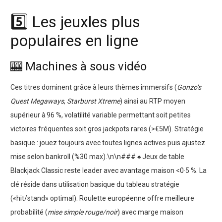
5️⃣ Les jeuxles plus
populaires en ligne
🎰 Machines à sous vidéo
Ces titres dominent grâce à leurs thèmes immersifs (
Gonzo’s
Quest Megaways
,
Starburst Xtreme
) ainsi au RTP moyen
supérieur à 96 %, volatilité variable permettant soit petites
victoires fréquentes soit gros jackpots rares (>€5M). Stratégie
basique : jouez toujours avec toutes lignes actives puis ajustez
mise selon bankroll (%30 max).\n\n### ♠️ Jeux de table
Blackjack Classic reste leader avec avantage maison <0·5 %. La
clé réside dans utilisation basique du tableau stratégie
(«hit/stand» optimal). Roulette européenne offre meilleure
probabilité (
mise simple rouge/noir
) avec marge maison