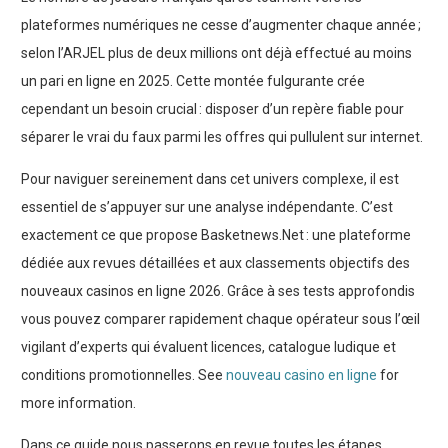
plateformes numériques ne cesse d’augmenter chaque année ;
selon l’ARJEL plus de deux millions ont déjà effectué au moins
un pari en ligne en 2025. Cette montée fulgurante crée
cependant un besoin crucial : disposer d’un repère fiable pour
séparer le vrai du faux parmi les offres qui pullulent sur internet.
Pour naviguer sereinement dans cet univers complexe, il est
essentiel de s’appuyer sur une analyse indépendante. C’est
exactement ce que propose Basketnews.Net : une plateforme
dédiée aux revues détaillées et aux classements objectifs des
nouveaux casinos en ligne 2026. Grâce à ses tests approfondis
vous pouvez comparer rapidement chaque opérateur sous l’œil
vigilant d’experts qui évaluent licences, catalogue ludique et
conditions promotionnelles. See
nouveau casino en ligne
for
more information.
Dans ce guide nous passerons en revue toutes les étapes