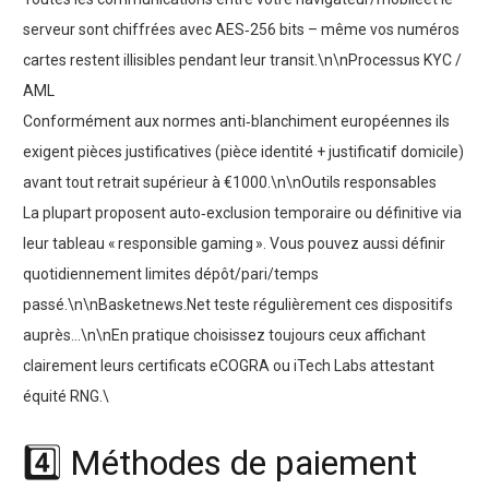
serveur sont chiffrées avec AES‑256 bits – même vos numéros
cartes restent illisibles pendant leur transit.\n\nProcessus KYC /
AML
Conformément aux normes anti‑blanchiment européennes ils
exigent pièces justificatives (pièce identité + justificatif domicile)
avant tout retrait supérieur à €1000.\n\nOutils responsables
La plupart proposent auto‑exclusion temporaire ou définitive via
leur tableau « responsible gaming ». Vous pouvez aussi définir
quotidiennement limites dépôt/pari/temps
passé.\n\nBasketnews.Net teste régulièrement ces dispositifs
auprès…\n\nEn pratique choisissez toujours ceux affichant
clairement leurs certificats eCOGRA ou iTech Labs attestant
équité RNG.\
4️⃣ Méthodes de paiement