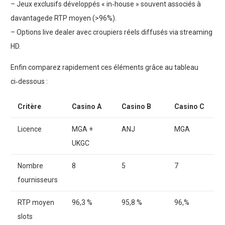
– Jeux exclusifs développés « in‑house » souvent associés à
davantagede RTP moyen (>96%).
– Options live dealer avec croupiers réels diffusés via streaming
HD.
Enfin comparez rapidement ces éléments grâce au tableau
ci‑dessous :
Critère
Casino A
Casino B
Casino C
Licence
MGA +
ANJ
MGA
UKGC
Nombre
8
5
7
fournisseurs
RTP moyen
96,3 %
95,8 %
96,%
slots