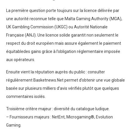
La première question porte toujours sur la licence délivrée par
une autorité reconnue telle que Malta Gaming Authority (MGA),
UK Gambling Commission (UKGC) ou Autorité Nationale
Française (ANJ). Une licence solide garantit non seulement le
respect du droit européen mais assure également le paiement
équitabledes gains grâce à l’obligation réglementaire imposée
aux opérateurs.
Ensuite vient la réputation auprès du public : consulter
régulièrement Basketnews.Net permet d’obtenir une vue globale
basée sur plusieurs milliers d’avis vérifiés plutôt que quelques
commentaires isolés.
Troisième critère majeur : diversité du catalogue ludique.
– Fournisseurs majeurs : NetEnt, Microgaming®, Evolution
Gaming.