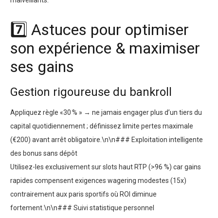
7️⃣ Astuces pour optimiser
son expérience & maximiser
ses gains
Gestion rigoureuse du bankroll
Appliquez règle «30 % » → ne jamais engager plus d’un tiers du
capital quotidiennement ; définissez limite pertes maximale
(€200) avant arrêt obligatoire.\n\n### Exploitation intelligente
des bonus sans dépôt
Utilisez-les exclusivement sur slots haut RTP (>96 %) car gains
rapides compensent exigences wagering modestes (15x)
contrairement aux paris sportifs où ROI diminue
fortement.\n\n### Suivi statistique personnel