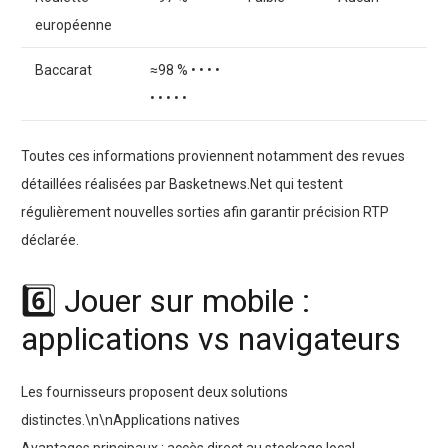
européenne
Baccarat
≈98 % • • • •
• • • • •
Toutes ces informations proviennent notamment des revues
détaillées réalisées par Basketnews.Net qui testent
régulièrement nouvelles sorties afin garantir précision RTP
déclarée.
6️⃣ Jouer sur mobile :
applications vs navigateurs
Les fournisseurs proposent deux solutions
distinctes.\n\nApplications natives
Avantages principaux : accès direct au stockage local