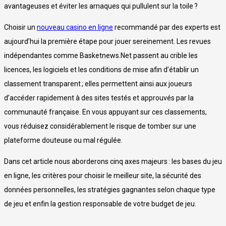
avantageuses et éviter les arnaques qui pullulent sur la toile ?
Choisir un
nouveau casino en ligne
recommandé par des experts est
aujourd’hui la première étape pour jouer sereinement. Les revues
indépendantes comme Basketnews.Net passent au crible les
licences, les logiciels et les conditions de mise afin d’établir un
classement transparent ; elles permettent ainsi aux joueurs
d’accéder rapidement à des sites testés et approuvés par la
communauté française. En vous appuyant sur ces classements,
vous réduisez considérablement le risque de tomber sur une
plateforme douteuse ou mal régulée.
Dans cet article nous aborderons cinq axes majeurs : les bases du jeu
en ligne, les critères pour choisir le meilleur site, la sécurité des
données personnelles, les stratégies gagnantes selon chaque type
de jeu et enfin la gestion responsable de votre budget de jeu.