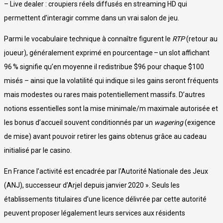
– Live dealer : croupiers réels diffusés en streaming HD qui
permettent d’interagir comme dans un vrai salon de jeu.
Parmi le vocabulaire technique à connaître figurent le
RTP
(retour au
joueur), généralement exprimé en pourcentage – un slot affichant
96 % signifie qu’en moyenne il redistribue $96 pour chaque $100
misés – ainsi que la volatilité qui indique si les gains seront fréquents
mais modestes ou rares mais potentiellement massifs. D’autres
notions essentielles sont la mise minimale/m maximale autorisée et
les bonus d’accueil souvent conditionnés par un
wagering
(exigence
de mise) avant pouvoir retirer les gains obtenus grâce au cadeau
initialisé par le casino.
En France l’activité est encadrée par l’Autorité Nationale des Jeux
(ANJ), successeur d’Arjel depuis janvier 2020 ». Seuls les
établissements titulaires d’une licence délivrée par cette autorité
peuvent proposer légalement leurs services aux résidents