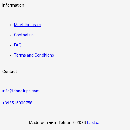
Information
Meet the team
Contact us
FAQ
Terms and Conditions
Contact
info@danatrips.com
+393516000758
Made with ❤️ in Tehran © 2023
Lastaar