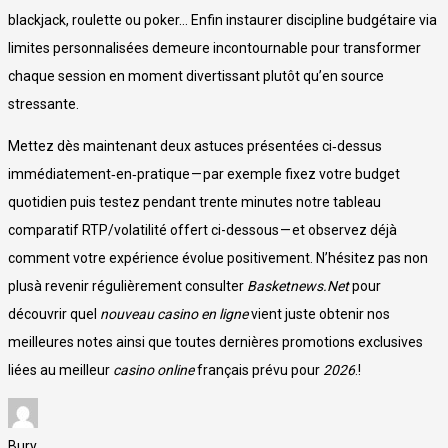
blackjack, roulette ou poker… Enfin instaurer discipline budgétaire via
limites personnalisées demeure incontournable pour transformer
chaque session en moment divertissant plutôt qu’en source
stressante.
Mettez dès maintenant deux astuces présentées ci‑dessus
immédiatement‐en‐pratique — par exemple fixez votre budget
quotidien puis testez pendant trente minutes notre tableau
comparatif RTP/volatilité offert ci-dessous — et observez déjà
comment votre expérience évolue positivement.​ N’hésitez pas non
plusà revenir régulièrement consulter
Basketnews.Net
pour
découvrir quel
nouveau casino en ligne
vient juste obtenir nos
meilleures notes ainsi que toutes dernières promotions exclusives
liées au meilleur
casino online
français prévu pour
2026
.!
Bury