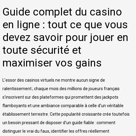
Guide complet du casino
en ligne : tout ce que vous
devez savoir pour jouer en
toute sécurité et
maximiser vos gains
L’essor des casinos virtuels ne montre aucun signe de
ralentissement ; chaque mois des millions de joueurs français
s’inscrivent sur des plateformes qui promettent des jackpots
flamboyants et une ambiance comparable à celle d’un véritable
établissement terrestre. Cette popularité croissante crée toutefois
un besoin pressant de disposer d’un guide fiable : comment
distinguer le vrai du faux, identifier les offres réellement