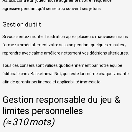
Astuce
: contre un joueur loose augmentez votre fréquence
agressive pendant qu’il sème trop souvent ses jetons.
Gestion du tilt
Si vous sentez monter frustration après plusieurs mauvaises mains
fermez immédiatement votre session pendant quelques minutes ;
reprendre avec calme améliore nettement vos décisions ultérieures.
Tous ces conseils sont validés quotidiennement par notre équipe
éditoriale chez Basketnews.Net, qui teste lui‑même chaque variante
afin de garantir pertinence et applicabilité immédiate.
Gestion responsable du jeu &
limites personnelles
(≈ 310 mots)