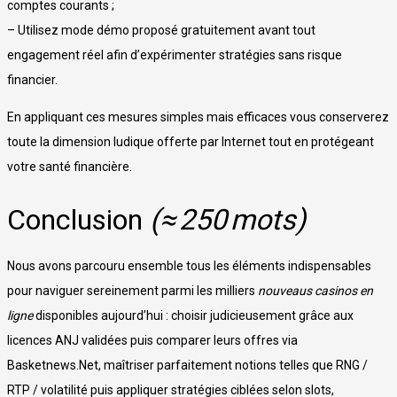
comptes courants ;
– Utilisez mode démo proposé gratuitement avant tout
engagement réel afin d’expérimenter stratégies sans risque
financier.
En appliquant ces mesures simples mais efficaces vous conserverez
toute la dimension ludique offerte par Internet tout en protégeant
votre santé financière.
Conclusion
(≈ 250 mots)
Nous avons parcouru ensemble tous les éléments indispensables
pour naviguer sereinement parmi les milliers
nouveau​s casinos en
ligne
disponibles aujourd’hui : choisir judicieusement grâce aux
licences ANJ validées puis comparer leurs offres via
Basketnews.Net, maîtriser parfaitement notions telles que RNG /
RTP / volatilité puis appliquer stratégies ciblées selon slots,