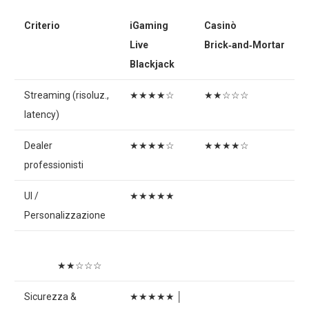
Criterio
iGaming
Casinò
Live
Brick‑and‑Mortar
Blackjack
Streaming (risoluz.,
★★★★☆
★★☆☆☆
latency)
Dealer
★★★★☆
★★★★☆
professionisti
UI /
★★★★★
Personalizzazione
★★☆☆☆
Sicurezza &
★★★★★ │