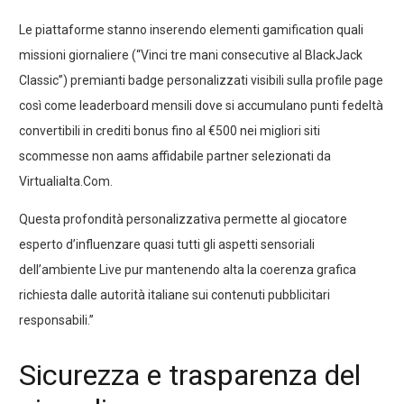
Le piattaforme stanno inserendo elementi gamification quali
missioni giornaliere (“Vinci tre mani consecutive al BlackJack
Classic”) premianti badge personalizzati visibili sulla profile page
così come leaderboard mensili dove si accumulano punti fedeltà
convertibili in crediti bonus fino al €500 nei migliori siti
scommesse non aams affidabile partner selezionati da
Virtualialta.Com.
Questa profondità personalizzativa permette al giocatore
esperto d’influenzare quasi tutti gli aspetti sensoriali
dell’ambiente Live pur mantenendo alta la coerenza grafica
richiesta dalle autorità italiane sui contenuti pubblicitari
responsabili.”
Sicurezza e trasparenza del