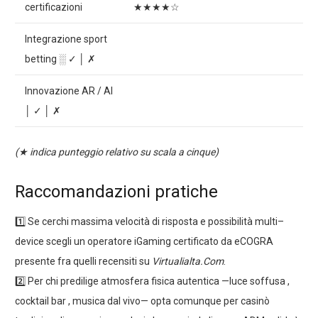
certificazioni
★★★★☆
Integrazione sport
betting ░ ✓ │ ✗
Innovazione AR / AI
│ ✓ │ ✗
(★ indica punteggio relativo su scala a cinque)
Raccomandazioni pratiche
1️⃣ Se cerchi massima velocità di risposta e possibilità multi–
device scegli un operatore iGaming certificato da eCOGRA
presente fra quelli recensiti su
Virtualialta.Com
.
2️⃣ Per chi predilige atmosfera fisica autentica —luce soffusa ,
cocktail bar , musica dal vivo— opta comunque per casinò