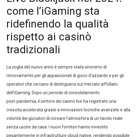
come l’iGaming sta
ridefinendo la qualità
rispetto ai casinò
tradizionali
La soglia del nuovo anno è sempre stata sinonimo di
rinnovamento per gli appassionati di gioco d’azzardo e per gli
operatori che cercano di distinguersi sul mercato affollato
dell’iGaming. Dopo un periodo di consolidamento
post‑pandemia, il settore dei casinò live ha registrato una
crescita accelerata grazie a innovazioni tecniche avanzate e alla
volontà dei giocatori di ricreare l’atmosfera di un tavolo reale
senza uscire da casa. I nuovi fornitori hanno investito
pesantemente in infrastrutture cloud‑native, rendendo possibile