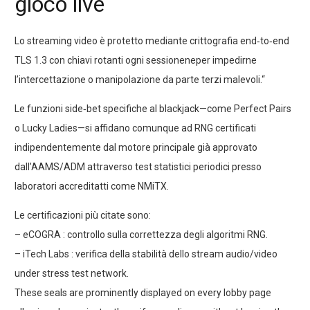
gioco live
Lo streaming video è protetto mediante crittografia end‑to‑end
TLS 1.​3 con chiavi rotanti ogni sessio­ne​neper impedirne
l’intercettazione o manipolazione da parte terzi malevoli.“
Le funzioni side‑bet specifiche al blackjack—come Perfect Pairs
o Lucky Ladies—si affidano comunque ad RNG certificati
indipendentemente dal motore principale già approvato
dall’AAMS/ADM attraverso test statistici periodici presso
laboratori accreditatti come NMiTX.​
Le certificazioni più citate sono:
– eCOGRA : controllo sulla correttezza degli algoritmi RNG.
– iTech Labs : verifica della stabilità dello stream audio/video
under stress test network.
These seals are prominently displayed on every lobby page