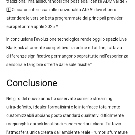
tradizionali ma assicurandosi che possieda licenze ADM valide.\
3️⃣ Giocatori interessati alle funzionalità AR/AI dovrebbero
attendere le version beta programmate dai principali provider
europeI prima aprile 2025.*
In conclusione l’evoluzione tecnologica rende oggi lo spazio Live
Blackjack altamente competitivo tra online ed offline; tuttavia
differenze significative permangono soprattutto nell’esperienza
sensoriale tangibile offerta dalle sale fisiche.”
Conclusione
Nel giro del nuovo anno ho osservato come lo streaming
ultra‑definito, i dealer formatisimi e le interfacce totalmente
customizzabili abbiano posto standard qualitativi difficilmente
raggiungibili dai soli locali brick–and–mortar italiani.| Tuttavia
l’atmosfera unica creata dall’ambiente reale—rumori sfumature