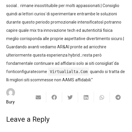
social… rimane insostituibile per molti appassionati.| Consiglio
quindi ai lettori curios`di sperimentare entrambe le soluzioni
durante questo periodo promozionale intensificatosì potranno
capire quale mix tra innovazione tech ed autenticitá fisica
meglio corrisponda alle proprie aspettative divertimento sicuro.|
Guardando avanti vediamo AR&AI pronte ad arricchire
ulteriormente questa esperienza hybrid ; resta però
fondamentale continuare ad affidarsi solo ai siti consigliat`da
fonticonfiguratecome
Virtualialta.Com
quando si tratta de​
lli migliori siti scommesse non AAMS affidabili.”
Bury
Leave a Reply