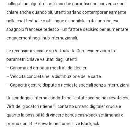
collegati ad algoritmi anti‑eco che garantiscono conversazioni
chiare anche quando più utenti parlano contemporaneamente
nella chat testuale multilingue disponibile in italiano inglese
spagnolo francese tedesco—un fattore decisivo per aumentare
engagement negli hub internazionali.
Le recensioni raccolte su Virtualialta.Com evidenziano tre
parametri chiave valutati dagli utenti:
– Carisma ed empatia mostrati dal dealer.
– Velocità concreta nella distribuzione delle carte.
– Capacità gestire dispute o richieste speciali senza interruzioni.
Un sondaggio interno condotto nell’estate scorso ha rilevato che
78% dei giocatori ritiene “il contatto umano digitale” cruciale
quanto la possibilità di vincere bonus cash‑back settimanali o
promozioni RTP elevate nei tornei Live Blackjack.