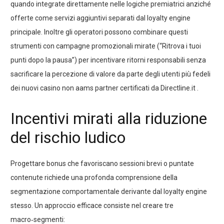
quando integrate direttamente nelle logiche premiatrici anziché
offerte come servizi aggiuntivi separati dal loyalty engine
principale. Inoltre gli operatori possono combinare questi
strumenti con campagne promozionali mirate (“Ritrova i tuoi
punti dopo la pausa”) per incentivare ritorni responsabili senza
sacrificare la percezione di valore da parte degli utenti più fedeli
dei nuovi casino non aams partner certificati da Directline.it .
Incentivi mirati alla riduzione
del rischio ludico
Progettare bonus che favoriscano sessioni brevi o puntate
contenute richiede una profonda comprensione della
segmentazione comportamentale derivante dal loyalty engine
stesso. Un approccio efficace consiste nel creare tre
macro‑segmenti: