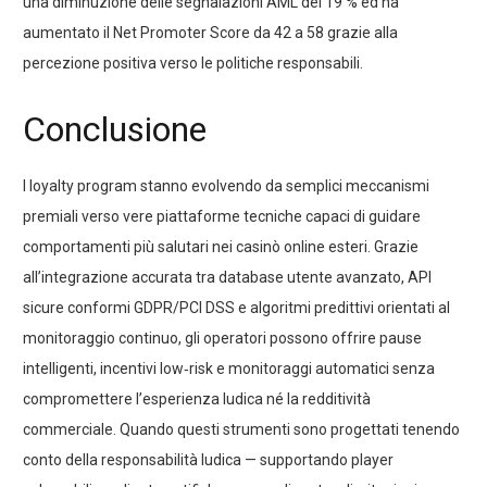
una diminuzione delle segnalazioni AML del 19 % ed ha
aumentato il Net Promoter Score da 42 a 58 grazie alla
percezione positiva verso le politiche responsabili.
Conclusione
I loyalty program stanno evolvendo da semplici meccanismi
premiali verso vere piattaforme tecniche capaci di guidare
comportamenti più salutari nei casinò online esteri. Grazie
all’integrazione accurata tra database utente avanzato, API
sicure conformi GDPR/PCI DSS e algoritmi predittivi orientati al
monitoraggio continuo, gli operatori possono offrire pause
intelligenti, incentivi low‑risk e monitoraggi automatici senza
compromettere l’esperienza ludica né la redditività
commerciale. Quando questi strumenti sono progettati tenendo
conto della responsabilità ludica — supportando player