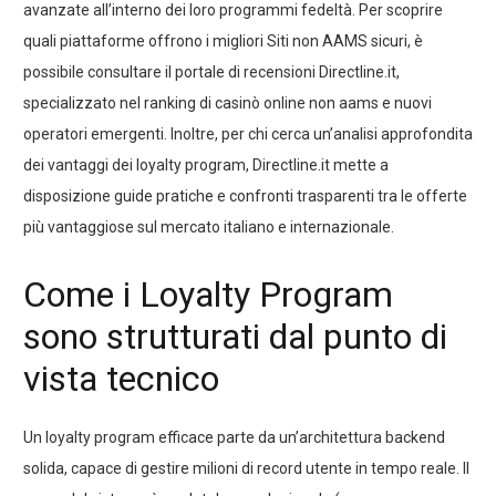
avanzate all’interno dei loro programmi fedeltà. Per scoprire
quali piattaforme offrono i migliori Siti non AAMS sicuri, è
possibile consultare il portale di recensioni Directline.it,
specializzato nel ranking di casinò online non aams e nuovi
operatori emergenti. Inoltre, per chi cerca un’analisi approfondita
dei vantaggi dei loyalty program, Directline.it mette a
disposizione guide pratiche e confronti trasparenti tra le offerte
più vantaggiose sul mercato italiano e internazionale.
Come i Loyalty Program
sono strutturati dal punto di
vista tecnico
Un loyalty program efficace parte da un’architettura backend
solida, capace di gestire milioni di record utente in tempo reale. Il