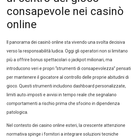
consapevole nei casinò
online
Il panorama dei casinò online sta vivendo una svolta decisiva
verso la responsabilità ludica. Oggi gli operatori non si limitano
più a offrire bonus spettacolari o jackpot milionari, ma
introducono veri e propri “strumenti di consapevolezza” pensati
per mantenere il giocatore al controllo delle proprie abitudini di
gioco. Questi strumenti includono dashboard personalizzate,
limiti auto‑imposti e avvisi in tempo reale che segnalano
comportamenti a rischio prima che sfocino in dipendenza
patologica.
Nel contesto dei casino online esteri, la crescente attenzione
normativa spinge i fornitori a integrare soluzioni tecniche