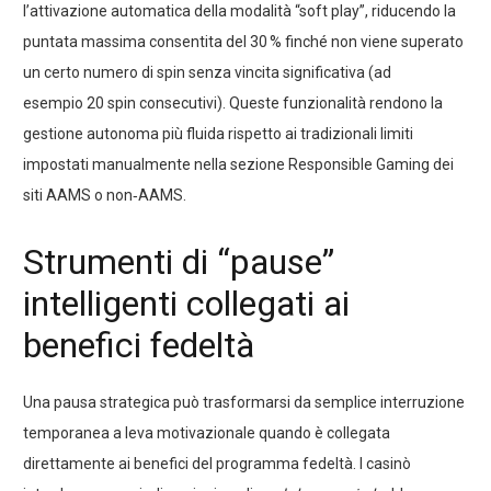
l’attivazione automatica della modalità “soft play”, riducendo la
puntata massima consentita del 30 % finché non viene superato
un certo numero di spin senza vincita significativa (ad
esempio 20 spin consecutivi). Queste funzionalità rendono la
gestione autonoma più fluida rispetto ai tradizionali limiti
impostati manualmente nella sezione Responsible Gaming dei
siti AAMS o non‑AAMS.
Strumenti di “pause”
intelligenti collegati ai
benefici fedeltà
Una pausa strategica può trasformarsi da semplice interruzione
temporanea a leva motivazionale quando è collegata
direttamente ai benefici del programma fedeltà. I casinò