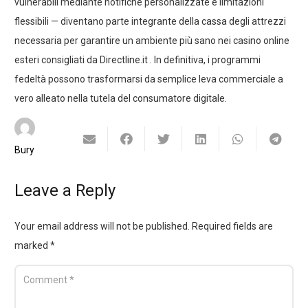
vulnerabili mediante notifiche personalizzate e limitazioni
flessibili — diventano parte integrante della cassa degli attrezzi
necessaria per garantire un ambiente più sano nei casino online
esteri consigliati da Directline.it . In definitiva, i programmi
fedeltà possono trasformarsi da semplice leva commerciale a
vero alleato nella tutela del consumatore digitale.
Bury
Leave a Reply
Your email address will not be published.
Required fields are
marked
*