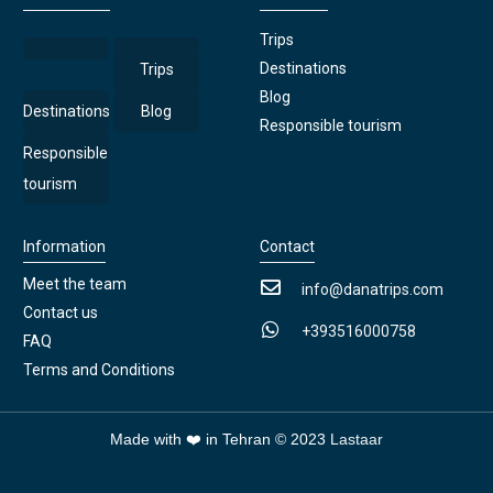
Trips
Destinations
Trips
Blog
Destinations
Blog
Responsible tourism
Responsible
tourism
Information
Contact
Meet the team
info@danatrips.com
Contact us
+393516000758
FAQ
Terms and Conditions
Made with ❤️ in Tehran © 2023
Lastaar