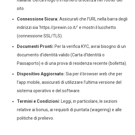
sito.
Connessione Sicura:
Assicurati che l’URL nella barra degli
indirizzi sia ‘https://prewin.co.it/’ e mostri il lucchetto
(connessione SSL/TLS).
Documenti Pronti:
Per la verifica KYC, avrai bisogno di un
documento d’identità valido (Carta d’Identità o
Passaporto) e di una prova di residenza recente (bolletta).
Dispositivo Aggiornato:
Sia per il browser web che per
l’app mobile, assicurati di utilizzare l’ultima versione del
sistema operativo e del software.
Termini e Condizioni:
Leggi, in particolare, le sezioni
relative ai bonus, ai requisiti di puntata (wagering) e alle
politiche di prelievo.