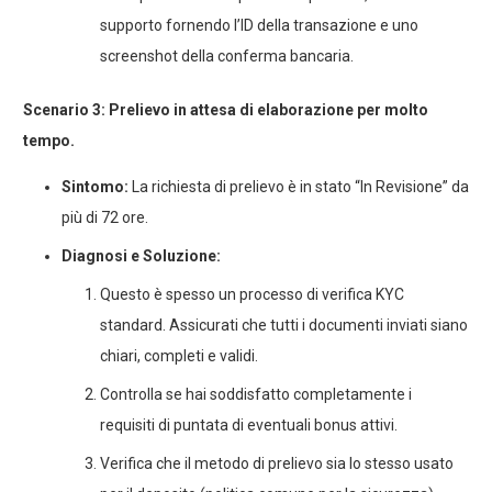
supporto fornendo l’ID della transazione e uno
screenshot della conferma bancaria.
Scenario 3: Prelievo in attesa di elaborazione per molto
tempo.
Sintomo:
La richiesta di prelievo è in stato “In Revisione” da
più di 72 ore.
Diagnosi e Soluzione:
Questo è spesso un processo di verifica KYC
standard. Assicurati che tutti i documenti inviati siano
chiari, completi e validi.
Controlla se hai soddisfatto completamente i
requisiti di puntata di eventuali bonus attivi.
Verifica che il metodo di prelievo sia lo stesso usato