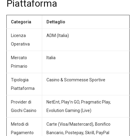
Piattaforma
Categoria
Dettaglio
Licenza
ADM (Italia)
Operativa
Mercato
Italia
Primario
Tipologia
Casino & Scommesse Sportive
Piattaforma
Provider di
NetEnt, Play’n GO, Pragmatic Play,
Giochi Casino
Evolution Gaming (Live)
Metodi di
Carte (Visa/Mastercard), Bonifico
Pagamento
Bancario, Postepay, Skrill, PayPal