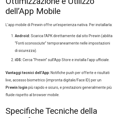
Ottimizzazione e Utilizzo
dell’App Mobile
L’app mobile di Prewin offre un’esperienza nativa. Per installarla:
Android:
Scarica l’APK direttamente dal sito Prewin (abilita
“Fonti sconosciute” temporaneamente nelle impostazioni
di sicurezza).
iOS:
Cerca “Prewin” sull’App Store e installa l’app ufficiale.
Vantaggi tecnici dell’App:
Notifiche push per offerte e risultati
live, accesso biometrico (impronta digitale/Face ID) per un
Prewin login
più rapido e sicuro, e prestazioni generalmente più
fluide rispetto al browser mobile.
Specifiche Tecniche della