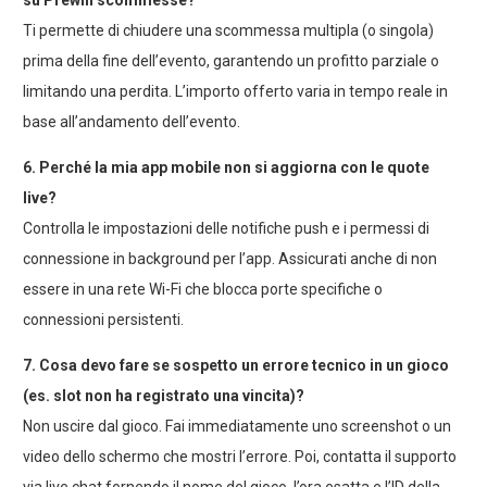
Ti permette di chiudere una scommessa multipla (o singola)
prima della fine dell’evento, garantendo un profitto parziale o
limitando una perdita. L’importo offerto varia in tempo reale in
base all’andamento dell’evento.
6. Perché la mia app mobile non si aggiorna con le quote
live?
Controlla le impostazioni delle notifiche push e i permessi di
connessione in background per l’app. Assicurati anche di non
essere in una rete Wi-Fi che blocca porte specifiche o
connessioni persistenti.
7. Cosa devo fare se sospetto un errore tecnico in un gioco
(es. slot non ha registrato una vincita)?
Non uscire dal gioco. Fai immediatamente uno screenshot o un
video dello schermo che mostri l’errore. Poi, contatta il supporto
via live chat fornendo il nome del gioco, l’ora esatta e l’ID della