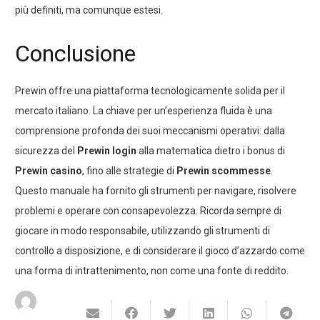
più definiti, ma comunque estesi.
Conclusione
Prewin offre una piattaforma tecnologicamente solida per il
mercato italiano. La chiave per un’esperienza fluida è una
comprensione profonda dei suoi meccanismi operativi: dalla
sicurezza del
Prewin login
alla matematica dietro i bonus di
Prewin casino
, fino alle strategie di
Prewin scommesse
.
Questo manuale ha fornito gli strumenti per navigare, risolvere
problemi e operare con consapevolezza. Ricorda sempre di
giocare in modo responsabile, utilizzando gli strumenti di
controllo a disposizione, e di considerare il gioco d’azzardo come
una forma di intrattenimento, non come una fonte di reddito.