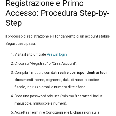
Registrazione e Primo
Accesso: Procedura Step-by-
Step
Il processo di registrazione è il fondamento di un account stabile.
Segui questi passi:
Visita il sito ufficiale
Prewin login
.
Clicca su “Registrati” o “Crea Account”.
Compila il modulo con dati
reali e corrispondenti ai tuoi
documenti
: nome, cognome, data di nascita, codice
fiscale, indirizzo email e numero di telefono.
Crea una password robusta (minimo 8 caratteri, inclusi
maiuscole, minuscole e numeri).
Accetta i Termini e Condizioni e le Dichiarazioni sulla