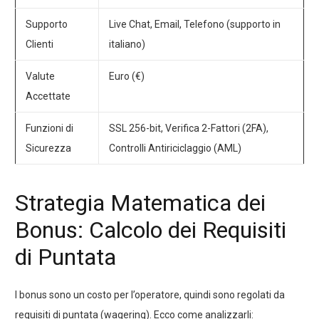
Supporto
Live Chat, Email, Telefono (supporto in
Clienti
italiano)
Valute
Euro (€)
Accettate
Funzioni di
SSL 256-bit, Verifica 2-Fattori (2FA),
Sicurezza
Controlli Antiriciclaggio (AML)
Strategia Matematica dei
Bonus: Calcolo dei Requisiti
di Puntata
I bonus sono un costo per l’operatore, quindi sono regolati da
requisiti di puntata (wagering). Ecco come analizzarli: