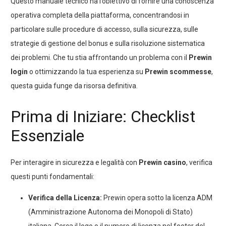
Questo manuale tecnico ha l’obiettivo di fornire una conoscenza
operativa completa della piattaforma, concentrandosi in
particolare sulle procedure di accesso, sulla sicurezza, sulle
strategie di gestione del bonus e sulla risoluzione sistematica
dei problemi. Che tu stia affrontando un problema con il
Prewin
login
o ottimizzando la tua esperienza su
Prewin scommesse
,
questa guida funge da risorsa definitiva.
Prima di Iniziare: Checklist
Essenziale
Per interagire in sicurezza e legalità con
Prewin casino
, verifica
questi punti fondamentali:
Verifica della Licenza:
Prewin opera sotto la licenza ADM
(Amministrazione Autonoma dei Monopoli di Stato)
italiana. Cerca il logo o il numero di licenza nel footer del