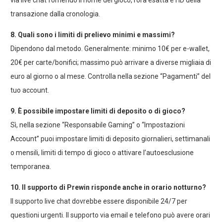
transazione dalla cronologia.
8. Quali sono i limiti di prelievo minimi e massimi?
Dipendono dal metodo. Generalmente: minimo 10€ per e-wallet,
20€ per carte/bonifici; massimo può arrivare a diverse migliaia di
euro al giorno o al mese. Controlla nella sezione “Pagamenti” del
tuo account.
9. È possibile impostare limiti di deposito o di gioco?
Sì, nella sezione “Responsabile Gaming” o “Impostazioni
Account” puoi impostare limiti di deposito giornalieri, settimanali
o mensili, limiti di tempo di gioco o attivare l’autoesclusione
temporanea.
10. Il supporto di Prewin risponde anche in orario notturno?
Il supporto live chat dovrebbe essere disponibile 24/7 per
questioni urgenti. Il supporto via email e telefono può avere orari