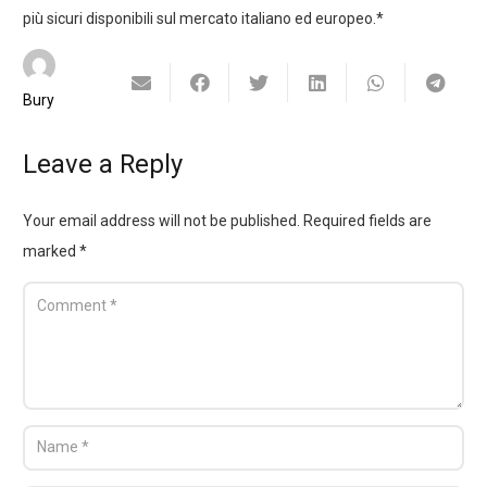
più sicuri disponibili sul mercato italiano ed europeo.*
Bury
Leave a Reply
Your email address will not be published.
Required fields are
marked
*