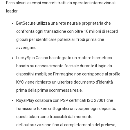
Ecco alcuni esempi concreti tratti da operatori internazionali
leader:
BetSecure utilizza una rete neurale proprietaria che
confronta ogni transazione con oltre 10 milioni di record
globali per identificare potenziali frodi prima che
avvengano.
LuckySpin Casino ha integrato un motore biometric​o
basato su riconoscimento facciale durante il login da
dispositivi mobili; se l’immagine non corrisponde al profilo
KYC viene richiesto un ulteriore documento d’identità
prima della prima scommessa reale.
RoyalPlay collabora con PSP certificati ISO 27001 che
forniscono token crittografici univoci per ogni deposito;
questi token sono tracciabili dal momento
dell’autorizzazione fino al completamento del prelievo,