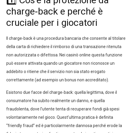
1️⃣ Cos’è la protezione da
charge‑back e perché è
cruciale per i giocatori
Il charge‑back è una procedura bancaria che consente al titolare
della carta di richiedere il rimborso di una transazione ritenuta
non autorizzata o difettosa. Nei casinò online questa funzione
può essere attivata quando un giocatore non riconosce un
addebito o ritiene che il servizio non sia stato erogato
correttamente (ad esempio un bonus non accreditato).
Esistono due facce del charge‑back: quella legittima, dove il
consumatore ha subito realmente un danno, e quella
fraudolenta, dove l’utente tenta di recuperare fondi già spesi
volontariamente nel gioco. Quest’ultima pratica è definita
“friendly fraud” ed è particolarmente dannosa perché erode la