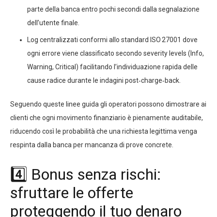
parte della banca entro pochi secondi dalla segnalazione
dell’utente finale.
Log centralizzati conformi allo standard ISO 27001 dove
ogni errore viene classificato secondo severity levels (Info,
Warning, Critical) facilitando l’individuazione rapida delle
cause radice durante le indagini post‑charge‑back.
Seguendo queste linee guida gli operatori possono dimostrare ai
clienti che ogni movimento finanziario è pienamente auditabile,
riducendo così le probabilità che una richiesta legittima venga
respinta dalla banca per mancanza di prove concrete.
4️⃣ Bonus senza rischi:
sfruttare le offerte
proteggendo il tuo denaro