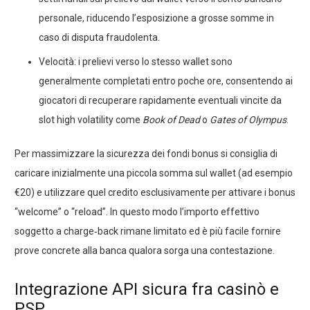
personale, riducendo l’esposizione a grosse somme in
caso di disputa fraudolenta.
Velocità: i prelievi verso lo stesso wallet sono
generalmente completati entro poche ore, consentendo ai
giocatori di recuperare rapidamente eventuali vincite da
slot high volatility come
Book of Dead
o
Gates of Olympus
.
Per massimizzare la sicurezza dei fondi bonus si consiglia di
caricare inizialmente una piccola somma sul wallet (ad esempio
€20) e utilizzare quel credito esclusivamente per attivare i bonus
“welcome” o “reload”. In questo modo l’importo effettivo
soggetto a charge‑back rimane limitato ed è più facile fornire
prove concrete alla banca qualora sorga una contestazione.
Integrazione API sicura fra casinò e
PSP