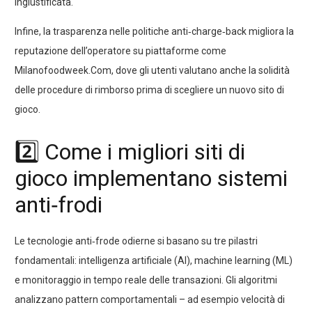
ingiustificata.
Infine, la trasparenza nelle politiche anti‑charge‑back migliora la
reputazione dell’operatore su piattaforme come
Milanofoodweek.Com, dove gli utenti valutano anche la solidità
delle procedure di rimborso prima di scegliere un nuovo sito di
gioco.
2️⃣ Come i migliori siti di
gioco implementano sistemi
anti‑frodi
Le tecnologie anti‑frode odierne si basano su tre pilastri
fondamentali: intelligenza artificiale (AI), machine learning (ML)
e monitoraggio in tempo reale delle transazioni. Gli algoritmi
analizzano pattern comportamentali – ad esempio velocità di