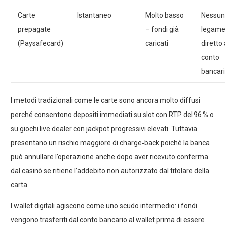
Carte
Istantaneo
Molto basso
Nessun
prepagate
– fondi già
legam
(Paysafecard)
caricati
diretto
conto
bancar
I metodi tradizionali come le carte sono ancora molto diffusi
perché consentono depositi immediati su slot con RTP del 96 % o
su giochi live dealer con jackpot progressivi elevati. Tuttavia
presentano un rischio maggiore di charge‑back poiché la banca
può annullare l’operazione anche dopo aver ricevuto conferma
dal casinò se ritiene l’addebito non autorizzato dal titolare della
carta.
I wallet digitali agiscono come uno scudo intermedio: i fondi
vengono trasferiti dal conto bancario al wallet prima di essere