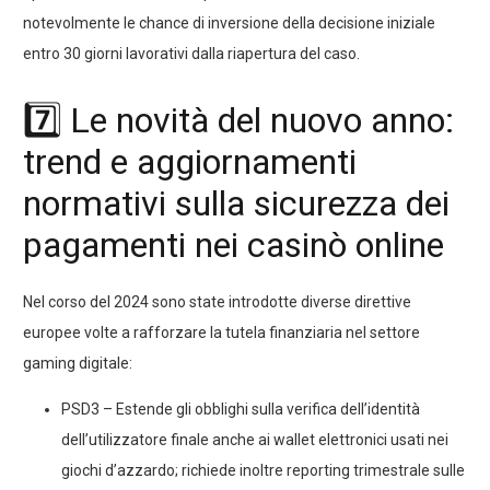
notevolmente le chance di inversione della decisione iniziale
entro 30 giorni lavorativi dalla riapertura del caso.
7️⃣ Le novità del nuovo anno:
trend e aggiornamenti
normativi sulla sicurezza dei
pagamenti nei casinò online
Nel corso del 2024 sono state introdotte diverse direttive
europee volte a rafforzare la tutela finanziaria nel settore
gaming digitale:
PSD3 – Estende gli obblighi sulla verifica dell’identità
dell’utilizzatore finale anche ai wallet elettronici usati nei
giochi d’azzardo; richiede inoltre reporting trimestrale sulle