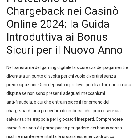
Chargeback nei Casinò
Online 2024: la Guida
Introduttiva ai Bonus
Sicuri per il Nuovo Anno
Nel panorama del gaming digitale la sicurezza dei pagamenti è
diventata un punto di svolta per chi vuole divertirsi senza
preoccupazioni. Ogni deposito o prelievo può trasformarsi in una
disputa se non sono presenti adeguati meccanismi
anti‑fraudela; è qui che entra in gioco il fenomeno del
charge‑back, una procedura di rimborso che può essere sia
salvavita che trappola per i giocatori inesperti. Comprendere
come funziona è il primo passo per godere dei bonus senza
rischi e mantenere intatta la propria esperienza di gioco.