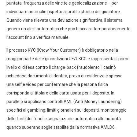
puntata, frequenza delle vincite e geolocalizzazione – per
individuare anomalie rispetto al profilo storico del giocatore.
Quando viene rilevata una deviazione significativa, il sistema
genera un alert automatico che può bloccare temporaneamente
l’account fino a verifica manuale.
Il processo KYC (Know Your Customer) è obbligatorio nella
maggior parte delle giurisdizioni UE/UKGC e rappresenta il primo
livello di difesa contro il charge‑back fraudolento. I casinò
richiedono documenti d’identità, prova di residenza e spesso
una selfie video per confermare che la persona fisica
corrisponda al titolare della carta usata per il deposito. In
parallelo si applicano controlli AML (Anti‑Money Laundering)
specifici al gambling: limiti giornalieri sui depositi, monitoraggio
delle fonti dei fondi e segnalazione automatica alle autorità
quando superano soglie stabilite dalla normativa AMLD6.