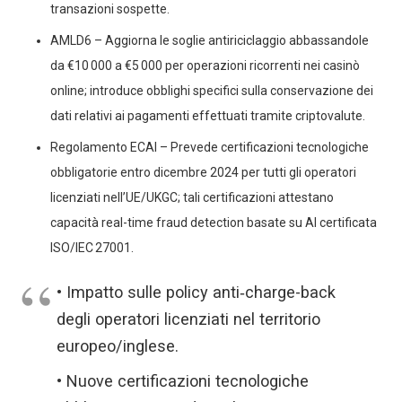
transazioni sospette.
AMLD6 – Aggiorna le soglie antiriciclaggio abbassandole
da €10 000 a €5 000 per operazioni ricorrenti nei casinò
online; introduce obblighi specifici sulla conservazione dei
dati relativi ai pagamenti effettuati tramite criptovalute.
Regolamento ECAI – Prevede certificazioni tecnologiche
obbligatorie entro dicembre 2024 per tutti gli operatori
licenziati nell’UE/UKGC; tali certificazioni attestano
capacità real-time fraud detection basate su AI certificata
ISO/IEC 27001.
• Impatto sulle policy anti‑charge-back
degli operatori licenziati nel territorio
europeo/inglese.
• Nuove certificazioni tecnologiche