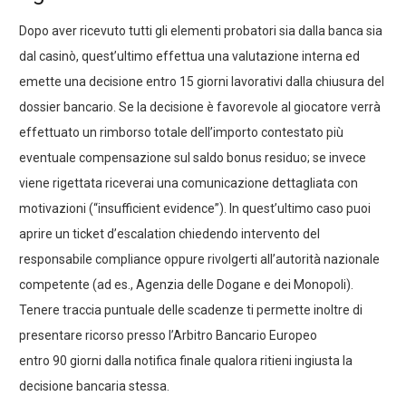
Dopo aver ricevuto tutti gli elementi probatori sia dalla banca sia
dal casinò, quest’ultimo effettua una valutazione interna ed
emette una decisione entro 15 giorni lavorativi dalla chiusura del
dossier bancario. Se la decisione è favorevole al giocatore verrà
effettuato un rimborso totale dell’importo contestato più
eventuale compensazione sul saldo bonus residuo; se invece
viene rigettata riceverai una comunicazione dettagliata con
motivazioni (“insufficient evidence”). In quest’ultimo caso puoi
aprire un ticket d’escalation chiedendo intervento del
responsabile compliance oppure rivolgerti all’autorità nazionale
competente (ad es., Agenzia delle Dogane e dei Monopoli).
Tenere traccia puntuale delle scadenze ti permette inoltre di
presentare ricorso presso l’Arbitro Bancario Europeo
entro 90 giorni dalla notifica finale qualora ritieni ingiusta la
decisione bancaria stessa.