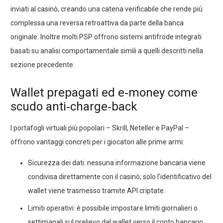
inviati al casinò, creando una catena verificabile che rende più
complessa una reversa retroattiva da parte della banca
originale. Inoltre molti PSP offrono sistemi antifrode integrati
basati su analisi comportamentale simili a quelli descritti nella
sezione precedente.
Wallet prepagati ed e‑money come
scudo anti‑charge‑back
I portafogli virtuali più popolari – Skrill, Neteller e PayPal –
offrono vantaggi concreti per i giocatori alle prime armi:
Sicurezza dei dati: nessuna informazione bancaria viene
condivisa direttamente con il casinò; solo l’identificativo del
wallet viene trasmesso tramite API criptate.
Limiti operativi: è possibile impostare limiti giornalieri o
settimanali sul prelievo dal wallet verso il conto bancario