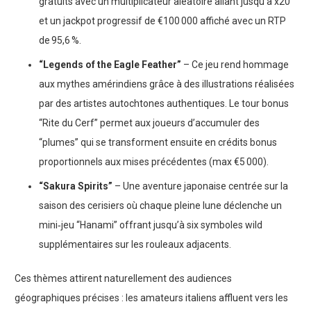
gratuits avec un multiplicateur aléatoire allant jusqu’à x20
et un jackpot progressif de €100 000 affiché avec un RTP
de 95,6 %.
“Legends of the Eagle Feather”
– Ce jeu rend hommage
aux mythes amérindiens grâce à des illustrations réalisées
par des artistes autochtones authentiques. Le tour bonus
“Rite du Cerf” permet aux joueurs d’accumuler des
“plumes” qui se transforment ensuite en crédits bonus
proportionnels aux mises précédentes (max €5 000).
“Sakura Spirits”
– Une aventure japonaise centrée sur la
saison des cerisiers où chaque pleine lune déclenche un
mini‑jeu “Hanami” offrant jusqu’à six symboles wild
supplémentaires sur les rouleaux adjacents.
Ces thèmes attirent naturellement des audiences
géographiques précises : les amateurs italiens affluent vers les