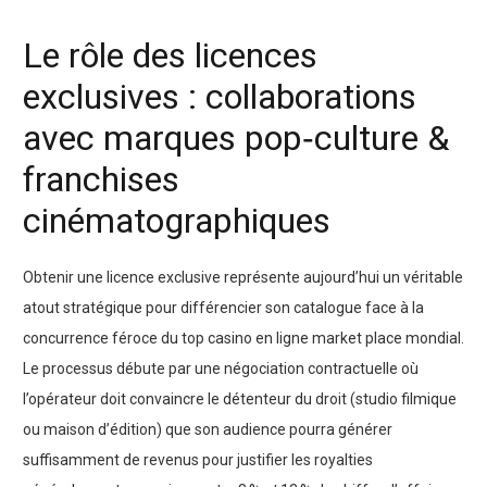
Le rôle des licences
exclusives : collaborations
avec marques pop‑culture &
franchises
cinématographiques
Obtenir une licence exclusive représente aujourd’hui un véritable
atout stratégique pour différencier son catalogue face à la
concurrence féroce du top casino en ligne market place mondial.
Le processus débute par une négociation contractuelle où
l’opérateur doit convaincre le détenteur du droit (studio filmique
ou maison d’édition) que son audience pourra générer
suffisamment de revenus pour justifier les royalties