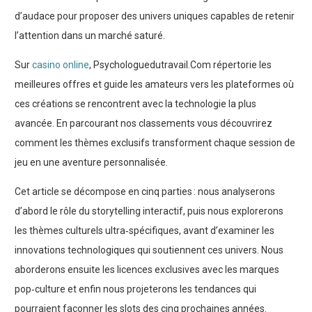
d’audace pour proposer des univers uniques capables de retenir
l’attention dans un marché saturé.
Sur
casino online
, Psychologuedutravail.Com répertorie les
meilleures offres et guide les amateurs vers les plateformes où
ces créations se rencontrent avec la technologie la plus
avancée. En parcourant nos classements vous découvrirez
comment les thèmes exclusifs transforment chaque session de
jeu en une aventure personnalisée.
Cet article se décompose en cinq parties : nous analyserons
d’abord le rôle du storytelling interactif, puis nous explorerons
les thèmes culturels ultra‑spécifiques, avant d’examiner les
innovations technologiques qui soutiennent ces univers. Nous
aborderons ensuite les licences exclusives avec les marques
pop‑culture et enfin nous projeterons les tendances qui
pourraient façonner les slots des cinq prochaines années.