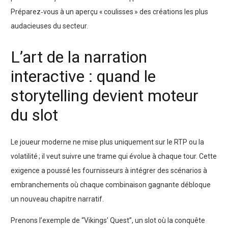
Préparez‑vous à un aperçu « coulisses » des créations les plus
audacieuses du secteur.
L’art de la narration
interactive : quand le
storytelling devient moteur
du slot
Le joueur moderne ne mise plus uniquement sur le RTP ou la
volatilité ; il veut suivre une trame qui évolue à chaque tour. Cette
exigence a poussé les fournisseurs à intégrer des scénarios à
embranchements où chaque combinaison gagnante débloque
un nouveau chapitre narratif.
Prenons l’exemple de “Vikings’ Quest”, un slot où la conquête