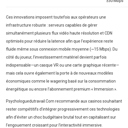
≥30 Mbps
Ces innovations imposent toutefois aux opérateurs une
infrastructure robuste : serveurs capables de gérer
simultanément plusieurs flux vidéo haute résolution et CDN
optimisés pour réduire la latence afin que l’expérience reste
fluide même sous connexion mobile moyenne (~15 Mbps). Du
côté du joueur, l’investissement matériel devient parfois
indispensable—un casque VR ou une carte graphique récente—
mais cela ouvre également la porte à de nouveaux modèles
économiques comme le wagering basé sur la consommation
énergétique ou encore l’abonnement premium « Immersion ».
Psychologuedutravail.Com recommande aux casinos souhaitant
rester compétitifs d’intégrer progressivement ces technologies
afin d’éviter un choc budgétaire brutal tout en capitalisant sur
l’engouement croissant pour l’interactivité immersive.