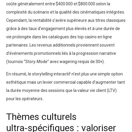
coûte généralement entre $400 000 et $800 000 selon la
complexité du scénario et la qualité des cinématiques intégrées.
Cependant, la rentabilité s’avère supérieure aux titres classiques
grâce à des taux d’engagement plus élevés et à une durée de
vie prolongée dans les catalogues des top casino en ligne
partenaires. Les revenus additionnels proviennent souvent
d’événements promotionnels liés à la progression narrative
(tournois “Story‑Mode” avec wagering requis de 30×).
En résumé, le storytelling interactif n’est plus une simple option
esthétique mais un levier commercial capable d’augmenter tant
la durée moyenne des sessions que la valeur vie client (LTV)
pour les opérateurs.
Thèmes culturels
ultra‑spécifiques : valoriser