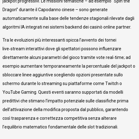
jackpot progressivi. Le missioni tematiche – ad esempio “Spin the
Dragon” durante il Capodanno cinese – sono generate
automaticamente sulla base delle tendenze stagionali rilevate dagli
algoritmi IA integrati nei sistemi backend dei casinò online partner.
Tra le evoluzioni più interessanti spicca l’avvento dei tornei
live‑stream interattivi dove gli spettatori possono influenzare
direttamente alcuni parametri del gioco tramite vote real‑time; ad
esempio aumentare temporaneamente la percentuale del jackpot o
sbloccare linee aggiuntive scegliendo opzioni presentate sullo
schermo durante lo streaming su piattaforme come Twitch o
YouTube Gaming. Questi eventi saranno supportati da modelli
predittivi che stimano l’impatto potenziale sulle classifiche prima
dell’attivazione della modifica proposta dal pubblico, garantendo
così trasparenza e correttezza competitiva senza alterare
l’equilibrio matematico fondamentale delle slot tradizionali.