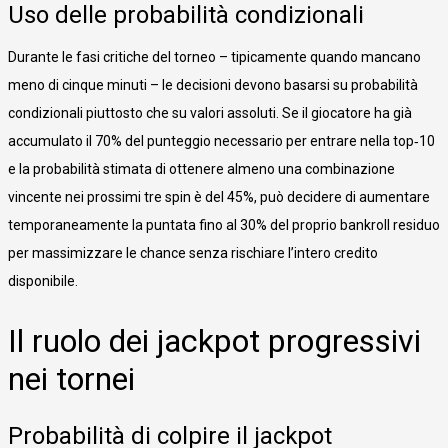
Uso delle probabilità condizionali
Durante le fasi critiche del torneo – tipicamente quando mancano
meno di cinque minuti – le decisioni devono basarsi su probabilità
condizionali piuttosto che su valori assoluti. Se il giocatore ha già
accumulato il 70% del punteggio necessario per entrare nella top‑10
e la probabilità stimata di ottenere almeno una combinazione
vincente nei prossimi tre spin è del 45%, può decidere di aumentare
temporaneamente la puntata fino al 30% del proprio bankroll residuo
per massimizzare le chance senza rischiare l’intero credito
disponibile.
Il ruolo dei jackpot progressivi
nei tornei
Probabilità di colpire il jackpot