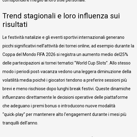
corrispondere meglio al loro stile personale.
Trend stagionali e loro influenza sui
risultati
Le festività natalizie e gli eventi sportivi internazionali generano
picchi significativi nell’attività dei tornei online; ad esempio durante la
Coppa del Mondo FIFA 2026 si registra un aumento medio del​25%​
delle partecipazioni ai tornei tematici “World Cup Slots”. Allo stesso
modo i periodi post‑vacanza vedono una leggera diminuzione della
volatilità media poiché i giocatori tendono a preferire sessioni più
brevi e meno rischiose dopo lunghi break festivi. Queste dinamiche
influenzano direttamente le decisioni operative delle piattaforme
che adeguano i premi bonus o introducono nuove modalità
“quick‑play” per mantenere alto l’engagement durante i mesi più
tranquilli dell’anno.