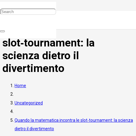
Quando la matematica
incontra le
slot‑tournament: la
scienza dietro il
divertimento
Home
Uncategorized
Quando la matematica incontra le slot‑tournament: la scienza
dietro il divertimento