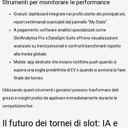
Strumenti per monitorare le performance
Gratuiti: dashboard integrate nei profili utente dei principali siti;
report settimanali scaricabili dal pannello “My Stats”.
A pagamento: software analitici specializzati come
SlotAnalytics Pro o DataSpin Suite offrono visualizzazioni
avanzate su trend personali e confronti benchmark rispetto
alla media globale.
Mobile: app dedicate che inviano notifiche push quando si
supera una soglia predefinita di EV o quando si avvicina la fase
finale del torneo.
Utilizzando questi strumenti i giocatori possono trasformare dati
grezzi in insight pratici da applicare immediatamente durante le
competizioni live.
Il futuro dei tornei di slot: IA e