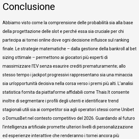
Conclusione
Abbiamo visto come la comprensione delle probabilità sia alla base
della progettazione delle slot e perché essa sia cruciale per chi
partecipa ai tornei online dove ogni decisione influisce sul ranking
finale. Le strategie matematiche – dalla gestione della bankroll al bet
sizing ottimale – permettono ai giocatori più esperti di
massimizzare l’EV senza esaurire crediti prematuramente; allo
stesso tempo i jackpot progressivi rappresentano sia una minaccia
sia un’opportunità decisiva nella corsa verso i premi più alti. L’analisi
statistica fornita da piattaforme affidabili come Thais.It consente
inoltre di segmentare i profili degli utenti e identificare trend
stagionali utili sia ai competitor sia agli operatori stessi come Unibet
o DomusBet nel contesto competitivo del 2026. Guardando al futuro
l’intelligenza artificiale promette ulteriori livelli di personalizzazione
ed esperienze interattive che renderanno i tornei ancora più