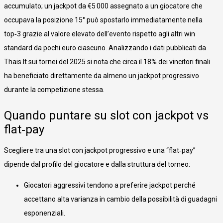
accumulato; un jackpot da €5 000 assegnato a un giocatore che
occupava la posizione 15° può spostarlo immediatamente nella
top‑3 grazie al valore elevato dell’evento rispetto agli altri win
standard da pochi euro ciascuno. Analizzando i dati pubblicati da
Thais.It sui tornei del 2025 si nota che circa il 18% dei vincitori finali
ha beneficiato direttamente da almeno un jackpot progressivo
durante la competizione stessa.
Quando puntare su slot con jackpot vs
flat‑pay
Scegliere tra una slot con jackpot progressivo e una “flat‑pay”
dipende dal profilo del giocatore e dalla struttura del torneo:
Giocatori aggressivi tendono a preferire jackpot perché
accettano alta varianza in cambio della possibilità di guadagni
esponenziali.