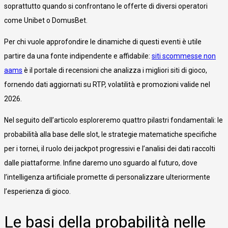
soprattutto quando si confrontano le offerte di diversi operatori
come Unibet o DomusBet.
Per chi vuole approfondire le dinamiche di questi eventi è utile
partire da una fonte indipendente e affidabile:
siti scommesse non
aams
è il portale di recensioni che analizza i migliori siti di gioco,
fornendo dati aggiornati su RTP, volatilità e promozioni valide nel
2026.
Nel seguito dell’articolo esploreremo quattro pilastri fondamentali: le
probabilità alla base delle slot, le strategie matematiche specifiche
per i tornei, il ruolo dei jackpot progressivi e l’analisi dei dati raccolti
dalle piattaforme. Infine daremo uno sguardo al futuro, dove
l’intelligenza artificiale promette di personalizzare ulteriormente
l’esperienza di gioco.
Le basi della probabilità nelle