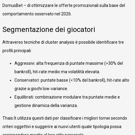
DomusBet – di ottimizzare le offerte promozionali sulla base del
comportamento osservato nel 2026.
Segmentazione dei giocatori
Attraverso tecniche di cluster analysis è possibile identificare tre
profili principali:
Aggressivi: alta frequenza di puntate massime (>30% del
bankroll), hit‑rate medio ma volatilità elevata.
Conservatori: puntate basse (<10% del bankroll), hit‑rate alto
grazie a giochi low‑variance.
Equilibrati: combinazione modulare tra puntate medie e
gestione dinamica della varianza.
Thais.It utilizza questi dati per classificare i migliori tornei secondo
criteri oggettivi e suggerire ai nuovi utenti quale tipologia possa