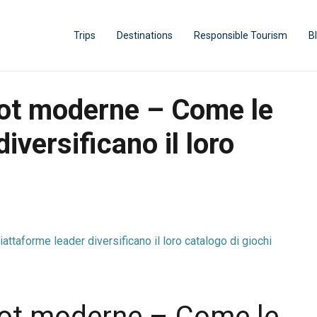
Trips
Destinations
Responsible Tourism
B
slot moderne – Come le
iversificano il loro
ttaforme leader diversificano il loro catalogo di giochi
slot moderne – Come le