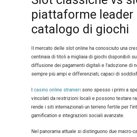
piattaforme leader d
catalogo di giochi
Il mercato delle slot online ha conosciuto una cre
centinaia di titoli a migliaia di giochi disponibili 
diffusione dei pagamenti digitali e l’adozione di no
sempre più ampi e differenziati, capaci di soddisfar
I
casino online stranieri
sono spesso i primi a spe
vincolati da restrizioni locali e possono testar
rende i siti internazionali un terreno fertile per 
gamification e integrazioni sociali avanzate.
Nel panorama attuale si distinguono due macro‑cate