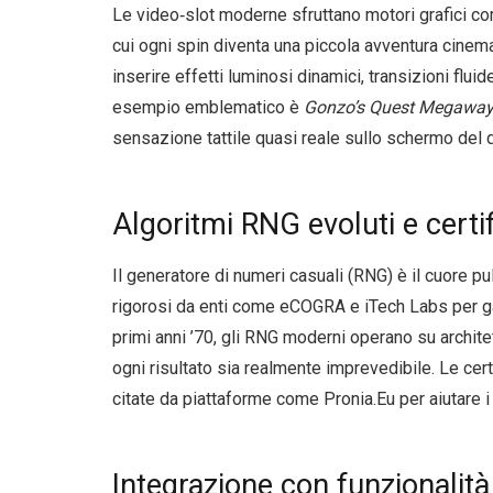
Le video‑slot moderne sfruttano motori grafici 
cui ogni spin diventa una piccola avventura cinema
inserire effetti luminosi dinamici, transizioni flu
esempio emblematico è
Gonzo’s Quest Megawa
sensazione tattile quasi reale sullo schermo del 
Algoritmi RNG evoluti e certifi
Il generatore di numeri casuali (RNG) è il cuore pu
rigorosi da enti come eCOGRA e iTech Labs per gar
primi anni ’70, gli RNG moderni operano su archite
ogni risultato sia realmente imprevedibile. Le cer
citate da piattaforme come Pronia.Eu per aiutare i 
Integrazione con funzionalità