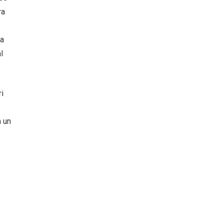
ra
va
l
ri
n un