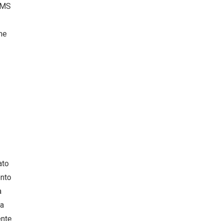
AAMS
me
ato
ento
à
la
ente