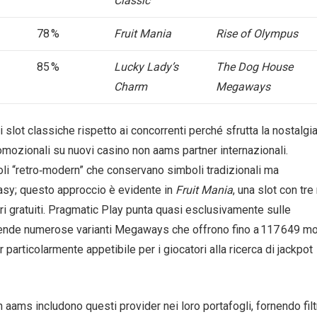
Classic
78 %
Fruit Mania
Rise of Olympus
85 %
Lucky Lady’s
The Dog House
Charm
Megaways
slot classiche rispetto ai concorrenti perché sfrutta la nostalgi
ozionali su nuovi casino non aams partner internazionali.
itoli “retro‑modern” che conservano simboli tradizionali ma
asy; questo approccio è evidente in
Fruit Mania
, una slot con tre 
iri gratuiti. Pragmatic Play punta quasi esclusivamente sulle
mprende numerose varianti Megaways che offrono fino a 117 649 m
 particolarmente appetibile per i giocatori alla ricerca di jackpot
aams includono questi provider nei loro portafogli, fornendo filt