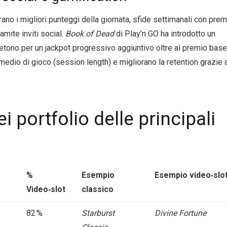
no i migliori punteggi della giornata, sfide settimanali con premi
amite inviti social.
Book of Dead
di Play’n GO ha introdotto un
etono per un jackpot progressivo aggiuntivo oltre al premio base
dio di gioco (session length) e migliorano la retention grazie a
i portfolio delle principali
%
Esempio
Esempio video‑slo
Video‑slot
classico
82 %
Starburst
Divine Fortune