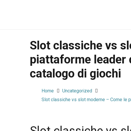
Slot classiche vs 
piattaforme leader d
catalogo di giochi
Home
Uncategorized
Slot classiche vs slot moderne – Come le pia
Slot classiche vs 