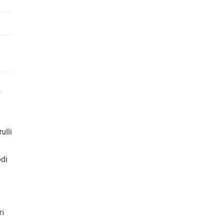
a
rulli
odi
ri