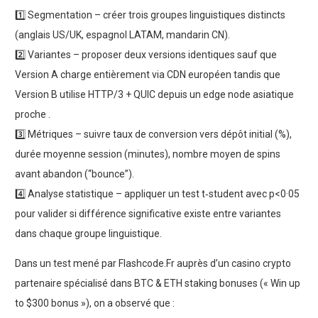
1️⃣ Segmentation – créer trois groupes linguistiques distincts
(anglais US/UK, espagnol LATAM, mandarin CN).
2️⃣ Variantes – proposer deux versions identiques sauf que
Version A charge entièrement via CDN européen tandis que
Version B utilise HTTP/3 + QUIC depuis un edge node asiatique
proche .
3️⃣ Métriques – suivre taux de conversion vers dépôt initial (%),
durée moyenne session (minutes), nombre moyen de spins
avant abandon (“bounce”).
4️⃣ Analyse statistique – appliquer un test t‑student avec p<0·05
pour valider si différence significative existe entre variantes
dans chaque groupe linguistique.
Dans un test mené par Flashcode.Fr auprès d’un casino crypto
partenaire spécialisé dans BTC & ETH staking bonuses (« Win up
to $300 bonus »), on a observé que :