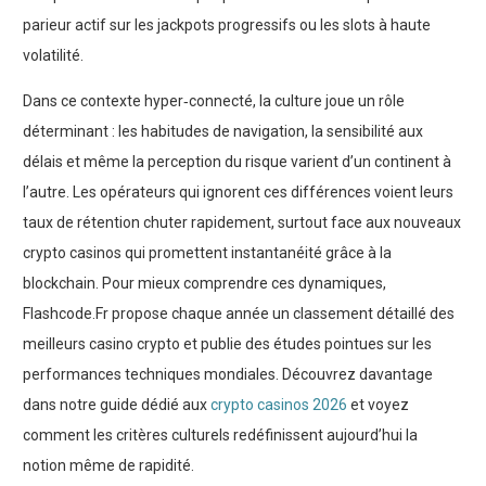
parieur actif sur les jackpots progressifs ou les slots à haute
volatilité.
Dans ce contexte hyper‑connecté, la culture joue un rôle
déterminant : les habitudes de navigation, la sensibilité aux
délais et même la perception du risque varient d’un continent à
l’autre. Les opérateurs qui ignorent ces différences voient leurs
taux de rétention chuter rapidement, surtout face aux nouveaux
crypto casinos qui promettent instantanéité grâce à la
blockchain. Pour mieux comprendre ces dynamiques,
Flashcode.Fr propose chaque année un classement détaillé des
meilleurs casino crypto et publie des études pointues sur les
performances techniques mondiales. Découvrez davantage
dans notre guide dédié aux
crypto casinos 2026
et voyez
comment les critères culturels redéfinissent aujourd’hui la
notion même de rapidité.