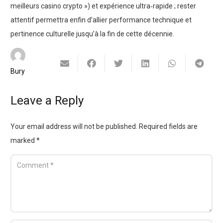
meilleurs casino crypto ») et expérience ultra‑rapide ; rester
attentif permettra enfin d’allier performance technique et
pertinence culturelle jusqu’à la fin de cette décennie.​
Bury
Leave a Reply
Your email address will not be published.
Required fields are
marked
*