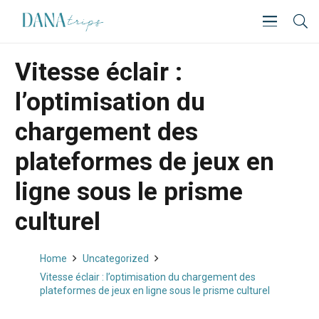
Vitesse éclair :
l’optimisation du
chargement des
plateformes de jeux en
ligne sous le prisme
culturel
Home
Uncategorized
Vitesse éclair : l’optimisation du chargement des
plateformes de jeux en ligne sous le prisme culturel