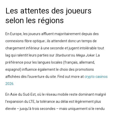
Les attentes des joueurs
selon les régions
En Europe, les joueurs affluent majoritairement depuis des
connexions fibre optique ; ils attendent donc un temps de
chargement inférieur à une seconde et jugent intolérable tout
lag qui ralentit leurs parties sur
Starburst
ou
Mega Joker
. La
préférence pour les langues locales (français, allemand,
espagnol) influence également le choix des promotions
affichées dès l’ouverture du site. Find out more at
crypto casinos
2026
.
En Asie du Sud‑Est, où le réseau mobile reste dominant malgré
l’expansion du LTE, la tolérance au délai est légèrement plus
élevée – jusqu’à trois secondes – mais uniquement si le rendu