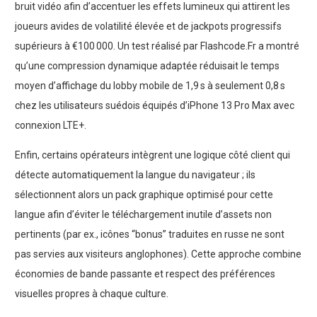
bruit vidéo afin d’accentuer les effets lumineux qui attirent les
joueurs avides de volatilité élevée et de jackpots progressifs
supérieurs à €100 000. Un test réalisé par Flashcode.Fr a montré
qu’une compression dynamique adaptée réduisait le temps
moyen d’affichage du lobby mobile de 1,9 s à seulement 0,8 s
chez les utilisateurs suédois équipés d’iPhone 13 Pro Max avec
connexion LTE+.
Enfin, certains opérateurs intègrent une logique côté client qui
détecte automatiquement la langue du navigateur ; ils
sélectionnent alors un pack graphique optimisé pour cette
langue afin d’éviter le téléchargement inutile d’assets non
pertinents (par ex., icônes “bonus” traduites en russe ne sont
pas servies aux visiteurs anglophones). Cette approche combine
économies de bande passante et respect des préférences
visuelles propres à chaque culture.