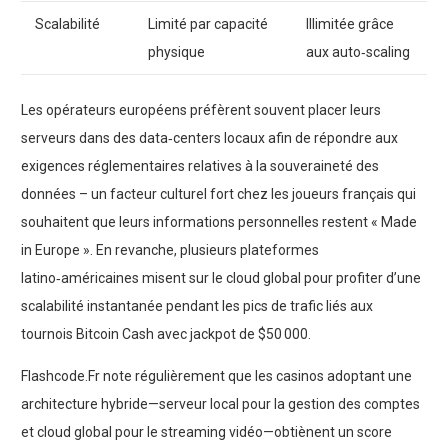
Scalabilité
Limité par capacité
Illimitée grâce
physique
aux auto‑scaling
Les opérateurs européens préfèrent souvent placer leurs
serveurs dans des data‑centers locaux afin de répondre aux
exigences réglementaires relatives à la souveraineté des
données – un facteur culturel fort chez les joueurs français qui
souhaitent que leurs informations personnelles restent « Made
in Europe ». En revanche, plusieurs plateformes
latino‑américaines misent sur le cloud global pour profiter d’une
scalabilité instantanée pendant les pics de trafic liés aux
tournois Bitcoin Cash avec jackpot de $50 000.
Flashcode.Fr note régulièrement que les casinos adoptant une
architecture hybride—serveur local pour la gestion des comptes
et cloud global pour le streaming vidéo—obtiènent un score